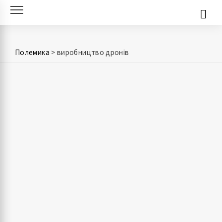
Skip
to
content
Полемика
>
виробництво дронів