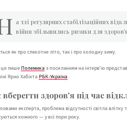
Н
а тлі регулярних стабілізаційних відкл
війни збільшились ризики для здоров'
ться як про спекотне літо, так і про холодну зиму.
 це пише
Полемика
з посиланням на інтерв’ю представ
аїні Ярно Хабіхта
РБК-Україна
.
 вберегти здоров’я під час відк
словами експерта, проблема відсутності світла влітку т
суються кожного — у всі пори року.