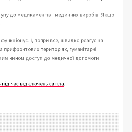
тупу до медикаментів і медичних виробів. Якщо
.
ункціонує. І, попри все, швидко реагує на
на прифронтових територіях, гуманітарні
аким чином доступ до медичної допомоги
 під час відключень світла
.