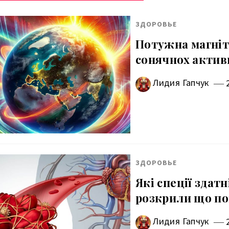
ЗДОРОВЬЕ
Потужна магніт
сонячнох активн
Лидия Гапчук
ЗДОРОВЬЕ
Які спеції здат
розкрили що по
Лидия Гапчук