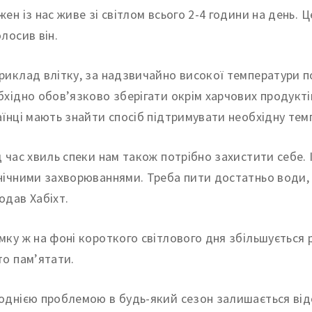
жен із нас живе зі світлом всього 2-4 години на день.
олосив він.
риклад влітку, за надзвичайно високої температури п
бхідно обов’язково зберігати окрім харчових продуктів
аїнці мають знайти спосіб підтримувати необхідну темп
д час хвиль спеки нам також потрібно захистити себе.
нічними захворюваннями. Треба пити достатньо води, бу
одав Хабіхт.
мку ж на фоні короткого світлового дня збільшується 
то пам’ятати.
однією проблемою в будь-який сезон залишається відсу