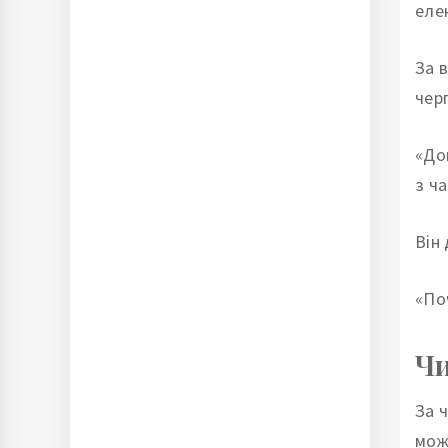
еле
За 
чер
«До
з ч
Він
«По
Чи
За 
мож