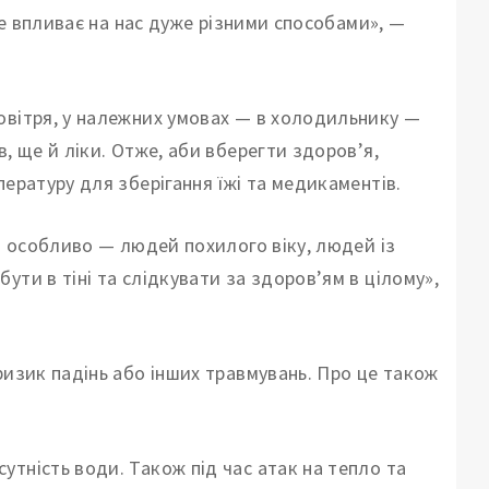
 Це впливає на нас дуже різними способами», —
овітря, у належних умовах — в холодильнику —
, ще й ліки. Отже, аби вберегти здоров’я,
ературу для зберігання їжі та медикаментів.
 І особливо — людей похилого віку, людей із
ти в тіні та слідкувати за здоров’ям в цілому»,
ризик падінь або інших травмувань. Про це також
тність води. Також під час атак на тепло та