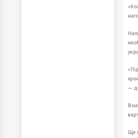
«Ко
наг
Нап
нео
укр
«Пі
хро
— д
Взи
вар
Ще 