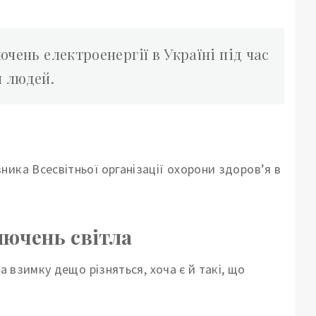
ючень електроенергії в Україні під час
я людей.
ника Всесвітньої організації охорони здоров’я в
лючень світла
а взимку дещо різняться, хоча є й такі, що