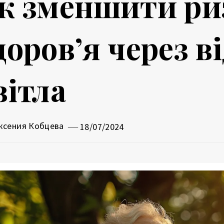
к зменшити ри
доров’я через 
вітла
ксения Кобцева
18/07/2024