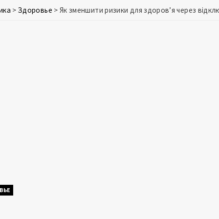
ика
>
Здоровье
>
Як зменшити ризики для здоров’я через відкл
ВЬЕ