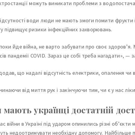
ктростанції можуть виникати проблеми з водопостача
відсутності води люди не мають змоги помити фрукти й 
гу підвищує ризики інфекційних захворювань.
поки йде війна, не варто забувати про своє здоров’я.
асів пандемії COVID. Зараз це собі треба нагадати», — 
 додав, що надалі відсутність електрики, опалення чи
чинаючи від миття рук і закінчуючи тим, чи є у нас лі
 мають українці достатній дос
час війни в Україні під ударом опинились різні об’єкт
уть недоотримувати необхідну допомогу. Найбільше по