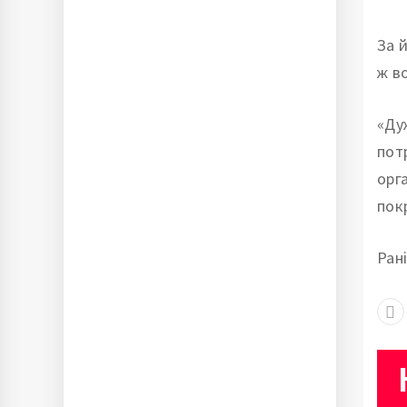
За 
ж во
«Ду
пот
орг
пок
Ран