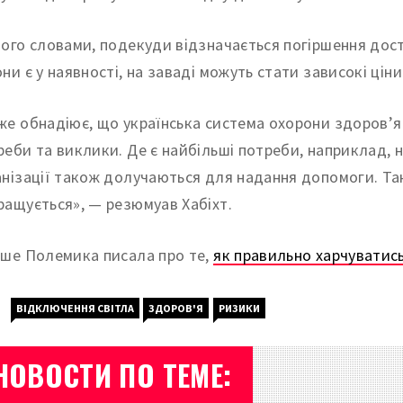
його словами, подекуди відзначається погіршення дос
ни є у наявності, на заваді можуть стати зависокі ціни
же обнадіює, що українська система охорони здоров’я ф
реби та виклики. Де є найбільші потреби, наприклад, 
анізації також долучаються для надання допомоги. Т
ращується», — резюмуав Хабіхт.
іше Полемика писала про те,
як правильно харчуватись
ВІДКЛЮЧЕННЯ СВІТЛА
ЗДОРОВ'Я
РИЗИКИ
НОВОСТИ ПО ТЕМЕ: