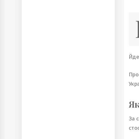
Йде
Про
Укр
Як
За 
сто