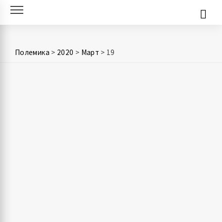
Skip
to
content
Полемика
>
2020
>
Март
>
19