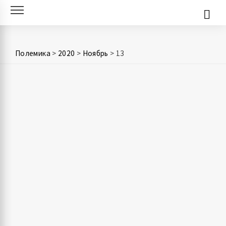
Skip
to
content
Полемика
>
2020
>
Ноябрь
>
13