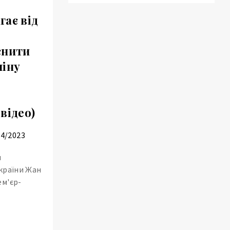
ає від
снити
міну
відео)
04/2023
н
країни Жан
ем'єр-