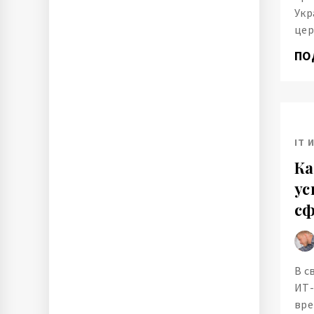
Укр
цер
ПО
IT 
Ка
ус
сф
В с
ИТ-
вре