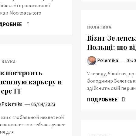
аїнської православної
кви Московського
ДРОБНЕЕ
ПОЛИТИКА
Візит Зеленсь
Польщі: що в
Polemika
05/
И НАУКА
к построить
У середу, 5 квітня, п
пешную карьеру в
Володимир Зеленськ
здійснить свій перш
ере IT
ПОДРОБНЕЕ
Polemika
05/04/2023
вязи с глобальной нехваткой
специалистов сейчас лучшее
мя для