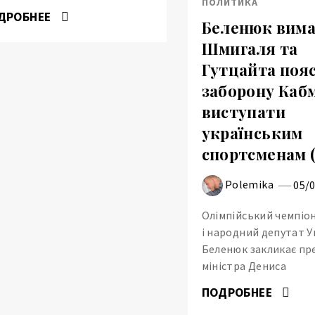
ПОЛИТИКА
ДРОБНЕЕ
Беленюк вимаг
Шмигаля та
Гутцайта поя
заборону Каб
виступати
українським
спортсменам (
Polemika
05/
Олімпійський чемпіо
і народний депутат У
Беленюк закликає пр
міністра Дениса
ПОДРОБНЕЕ