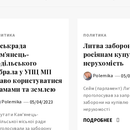
ЛИТИКА
ПОЛИТИКА
ськрада
Литва заборо
м’янець-
росіянам куп
дільського
нерухомість
брала у УПЦ МП
Polemika
05/
аво користуватися
амами та землею
Сейм (парламент) Ли
проголосував за зап
Polemika
05/04/2023
заборони на купівлю
нерухомості
утати Кам'янець-
ПОДРОБНЕЕ
ільської міської ради
голосували за заборону