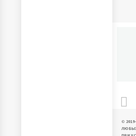
П
Ново
© 201
ЛЮБЫХ
ПРИ У