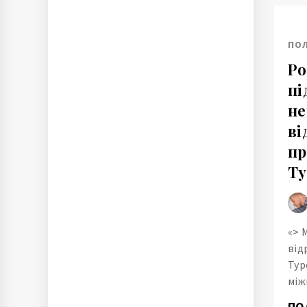
ПО
Ро
пі
не
ві
пр
Ту
«> 
від
Тур
між
ПО