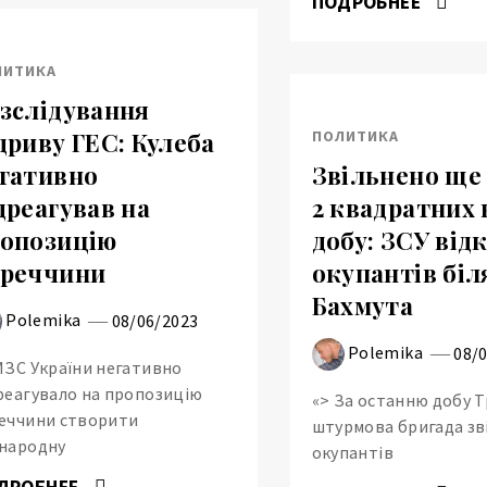
ПОДРОБНЕЕ
ЛИТИКА
зслідування
ПОЛИТИКА
дриву ГЕС: Кулеба
гативно
Звільнено ще
дреагував на
2 квадратних 
опозицію
добу: ЗСУ від
реччини
окупантів біл
Бахмута
Polemika
08/06/2023
Polemika
08/
МЗС України негативно
реагувало на пропозицію
«> За останню добу Т
еччини створити
штурмова бригада зв
народну
окупантів
ДРОБНЕЕ