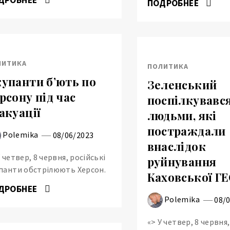
ПОДРОБНЕЕ
ЛИТИКА
ПОЛИТИКА
упанти бʼють по
Зеленський
рсону під час
поспілкувався
акуації
людьми, які
постраждали
Polemika
08/06/2023
внаслідок
У четвер, 8 червня, російські
руйнування
панти обстрілюють Херсон.
Каховської Г
ДРОБНЕЕ
Polemika
08/
«> У четвер, 8 червня