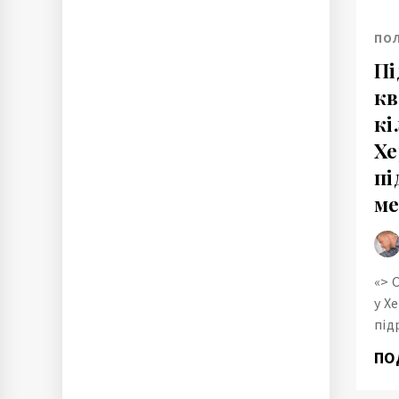
ПО
Пі
кв
кі
Хе
пі
ме
«> 
у Х
під
ПО