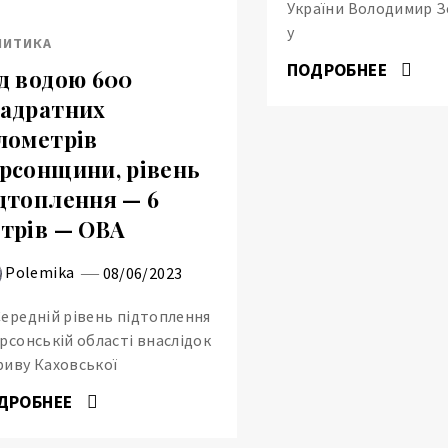
України Володимир 
у
ЛИТИКА
ПОДРОБНЕЕ
д водою 600
адратних
лометрів
рсонщини, рівень
дтоплення — 6
трів — ОВА
Polemika
08/06/2023
Середній рівень підтоплення
ерсонській області внаслідок
риву Каховської
ДРОБНЕЕ