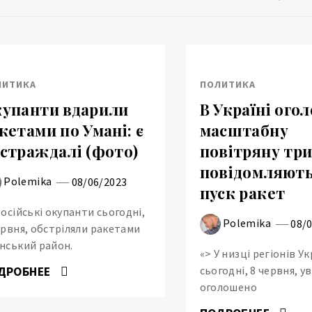
ЛИТИКА
ПОЛИТИКА
упанти вдарили
В Україні ого
кетами по Умані: є
масштабну
страждалі (фото)
повітряну три
повідомляють
Polemika
08/06/2023
пуск ракет
російські окупанти сьогодні,
Polemika
08/
ервня, обстріляли ракетами
нський район.
«> У низці регіонів У
сьогодні, 8 червня, у
ДРОБНЕЕ
оголошено