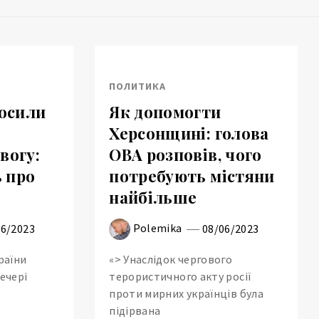
ПОЛИТИКА
лосили
Як допомогти
Херсонщині: голова
вогу:
ОВА розповів, чого
 про
потребують містяни
найбільше
Polemika
06/2023
08/06/2023
країни
«> Унаслідок чергового
вечері
терористичного акту росії
проти мирних українців була
підірвана