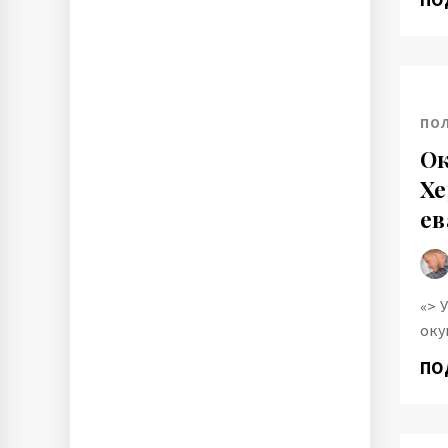
ПО
Ок
Хе
ев
«> 
оку
ПО