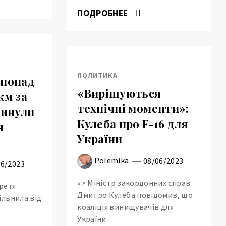
ПОДРОБНЕЕ
ПОЛИТИКА
 понад
«Вирішуються
км за
технічні моменти»:
кинули
Кулеба про F-16 для
я
України
Polemika
08/06/2023
06/2023
«> Міністр закордонних справ
ретя
Дмитро Кулеба повідомив, що
ільнила від
коаліція винищувачів для
України