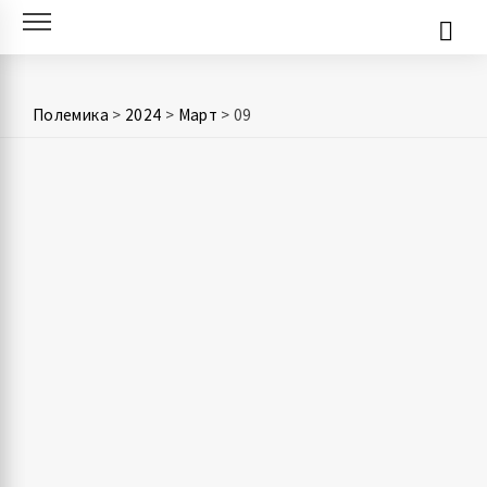
Skip
to
content
Полемика
>
2024
>
Март
>
09