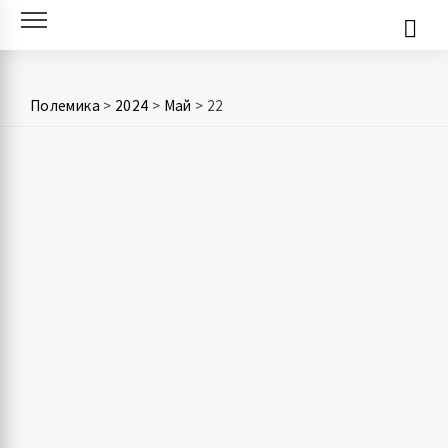
Skip
to
content
Полемика
>
2024
>
Май
>
22