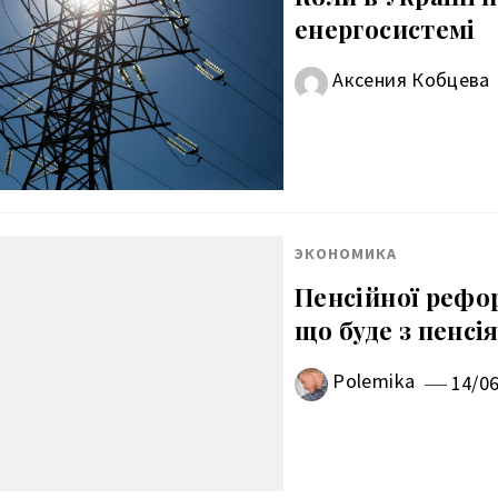
енергосистемі
Аксения Кобцева
ЭКОНОМИКА
Пенсійної рефор
що буде з пенсі
Polemika
14/0