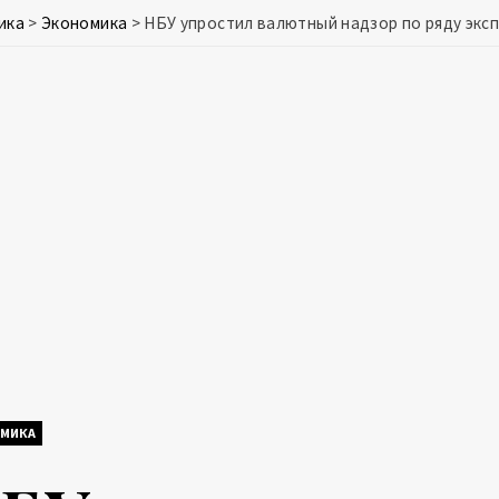
ика
>
Экономика
>
НБУ упростил валютный надзор по ряду эк
МИКА