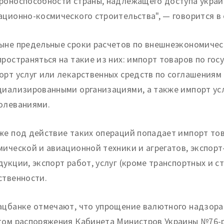
роноспособности страны, надлежащего доступа украи
ационно-космического строительства", — говорится в
ыне предельные сроки расчетов по внешнеэкономическ
пространяться на такие из них: импорт товаров по го
орт услуг или лекарственных средств по соглашениям
циализированными организациями, а также импорт усл
олеваниями.
же под действие таких операций попадает импорт то
мической и авиационной техники и агрегатов, экспорт
дукции, экспорт работ, услуг (кроме транспортных и с
ственности.
ацбанке отмечают, что упрощение валютного надзора
том распоряжения Кабинета Министров Украины №76-р 