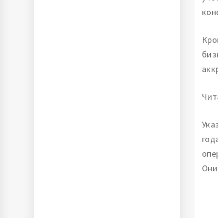
кон
Кро
биз
акк
Чит
Ука
год
опе
Они