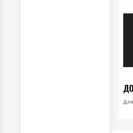
Н
п
з
ДО
Для