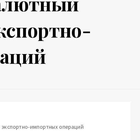
валютный
экспортно-
раций