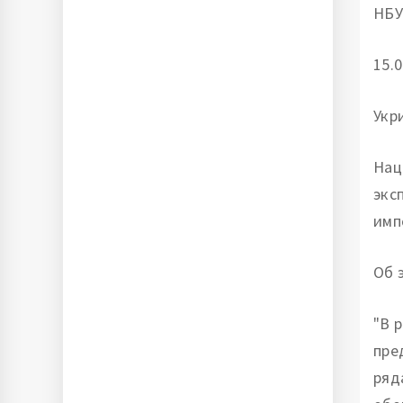
НБУ
15.0
Укр
Нац
экс
имп
Об 
"В 
пре
ряд