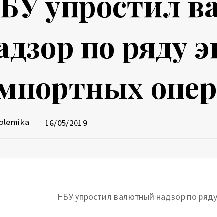
БУ упростил 
адзор по ряду 
мпортных опе
olemika
16/05/2019