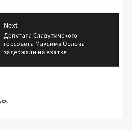
Next
Депутата Славутичского
Next
горсовета Максима Орлова
post:
задержали на взятке
ься
.