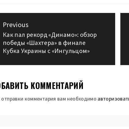
авигация
Previous
о
Как пал рекорд «Динамо»: обзор
Previous
победы «Шахтера» в финале
post:
аписям
Кубка Украины с «Ингульцом»
БАВИТЬ КОММЕНТАРИЙ
 отправки комментария вам необходимо
авторизоват