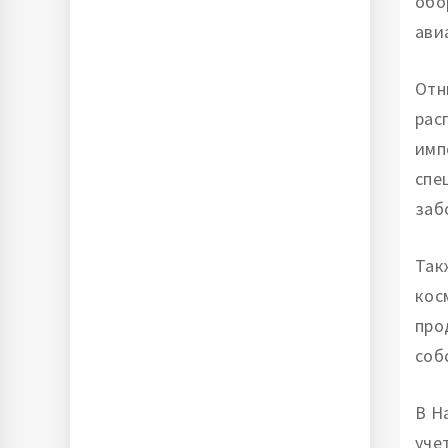
обо
ави
Отн
рас
имп
спе
заб
Так
кос
про
соб
В Н
уче