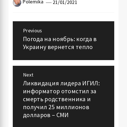
Polemika
21/01/2021
Навигация
Previous
по
Погода на ноябрь: когда в
Previous
Украину вернется тепло
post:
записям
Next
Ликвидация лидера ИГИЛ:
Next
информатор отомстил за
post:
смерть родственника и
получил 25 миллионов
долларов – СМИ