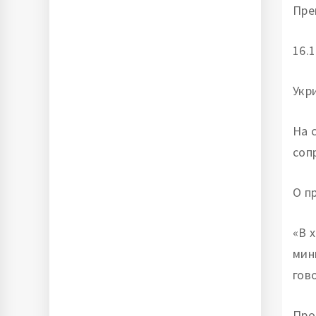
Пре
16.1
Укр
На 
соп
О п
«В 
мин
гов
Про