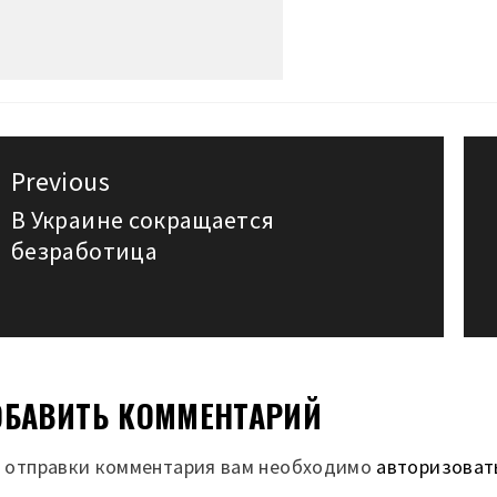
авигация
Previous
о
В Украине сокращается
Previous
безработица
post:
аписям
БАВИТЬ КОММЕНТАРИЙ
 отправки комментария вам необходимо
авторизоват