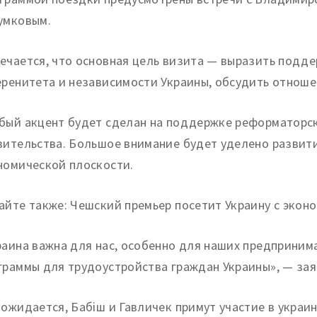
умковым.
ечается, что основная цель визита — выразить подд
еренитета и независимости Украины, обсудить отношен
бый акцент будет сделан на поддержке реформаторск
вительства. Большое внимание будет уделено развит
номической плоскости.
айте также: Чешский премьер посетит Украину с экон
раина важна для нас, особенно для наших предприним
граммы для трудоустройства граждан Украины», — за
 ожидается, Бабіш и Гавличек примут участие в укра