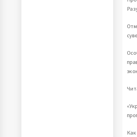
Раз
Отм
сув
Осо
пра
эко
Чит
«Ук
про
Как