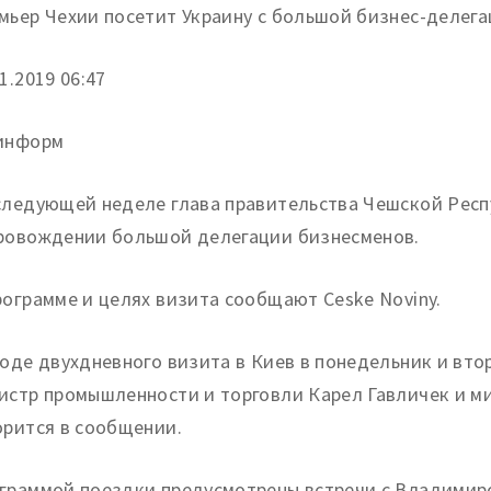
мьер Чехии посетит Украину с большой бизнес-делег
1.
2019 06:47
информ
следующей неделе глава правительства Чешской Респ
ровождении большой делегации бизнесменов.
рограмме и целях визита сообщают Ceske Noviny.
ходе двухдневного визита в Киев в понедельник и вт
истр промышленности и торговли Карел Гавличек и ми
орится в сообщении.
граммой поездки предусмотрены встречи с Владимир