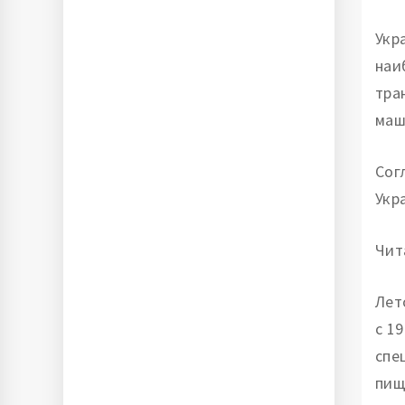
Укр
наи
тра
маш
Сог
Укр
Чит
Лет
с 1
спе
пищ