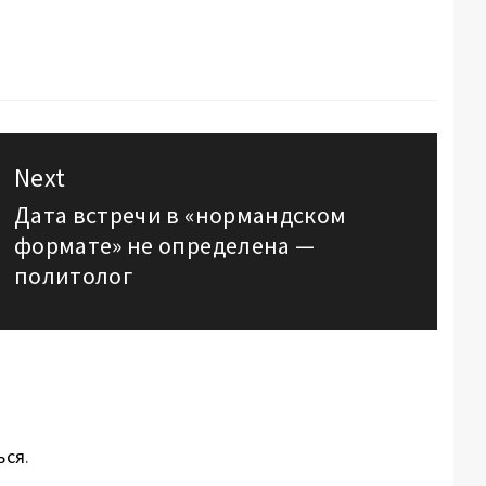
Next
Дата встречи в «нормандском
Next
формате» не определена —
post:
политолог
ься
.