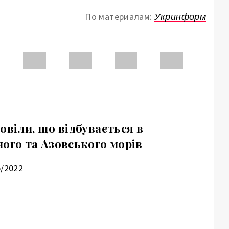
По материалам:
Укринформ
овіли, що відбувається в
ого та Азовського морів
5/2022