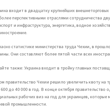
аина входит в двадцатку крупнейших внешнеторговых 
более перспективными отраслями сотрудничества дву
нспорт и инфраструктура, энергетика, водное хозяйс
иностроение.
ласно статистике министерства труда Чехии, в прошлом
аины. Они составляют более пятой части всех иностр
айте также: Украина входит в тройку главных постав
ом правительство Чехии решило увеличить квоту на 
9 600 до 40 000 в год. В конце октября правительств
циальных рабочих виз на год для украинцев, которые м
евой промышленности.