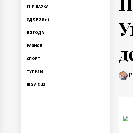
П
IT И НАУКА
У
ЗДОРОВЬЕ
ПОГОДА
д
РАЗНОЕ
СПОРТ
ТУРИЗМ
P
ШОУ-БИЗ