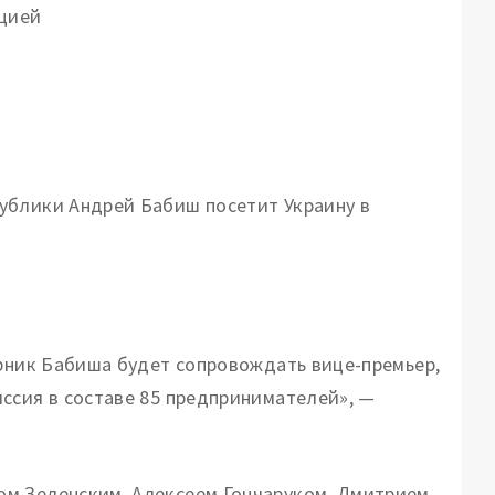
ацией
ублики Андрей Бабиш посетит Украину в
орник Бабиша будет сопровождать вице-премьер,
ссия в составе 85 предпринимателей», —
ом Зеленским, Алексеем Гончаруком, Дмитрием