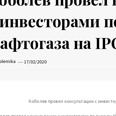
 инвесторами п
афтогаза на IP
olemika
17/02/2020
олев провел консультации с инвесторами по выходу Н