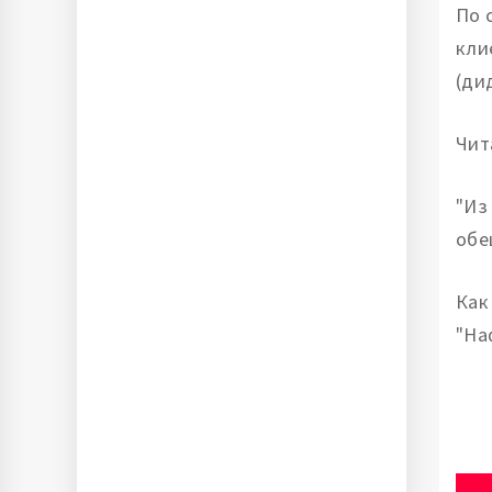
По 
кли
(ди
Чит
"Из
обе
Как
"На