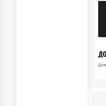
Н
п
з
ДО
Для