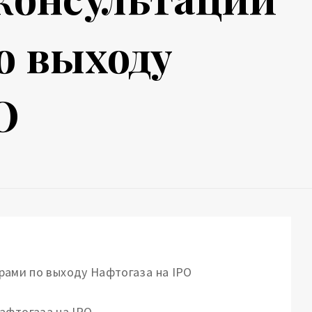
о выходу
O
афтогаза на IPO