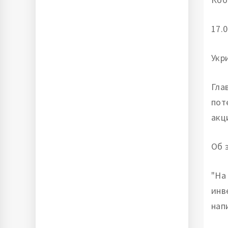
17.0
Укр
Гла
пот
акц
Об 
"На
инв
нап