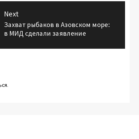
Next
Захват рыбаков в Азовском море:
Next
в МИД сделали заявление
post:
ься
.