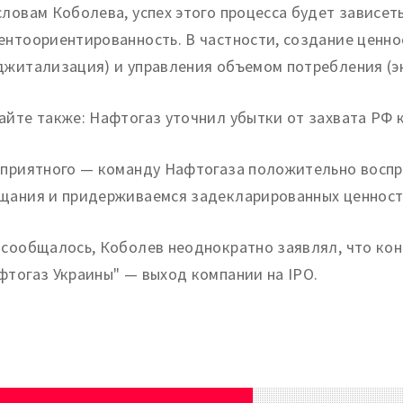
словам Коболева, успех этого процесса будет зависе
ентоориентированность. В частности, создание ценно
джитализация) и управления объемом потребления (э
айте также: Нафтогаз уточнил убытки от захвата РФ 
 приятного — команду Нафтогаза положительно воспр
щания и придерживаемся задекларированных ценносте
 сообщалось, Коболев неоднократно заявлял, что ко
фтогаз Украины" — выход компании на IPO.