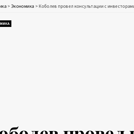
ика
>
Экономика
>
Коболев провел консультации с инвесторами
МИКА
оболев провел