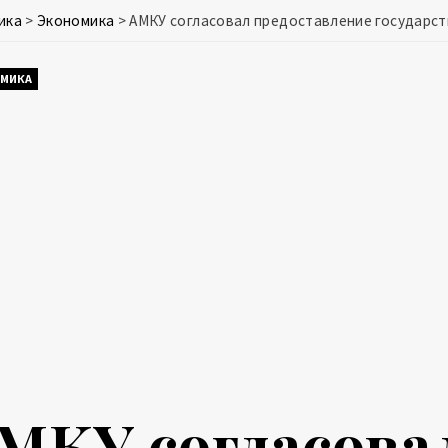
ика
>
Экономика
>
АМКУ согласовал предоставление государс
МИКА
МКУ согласова