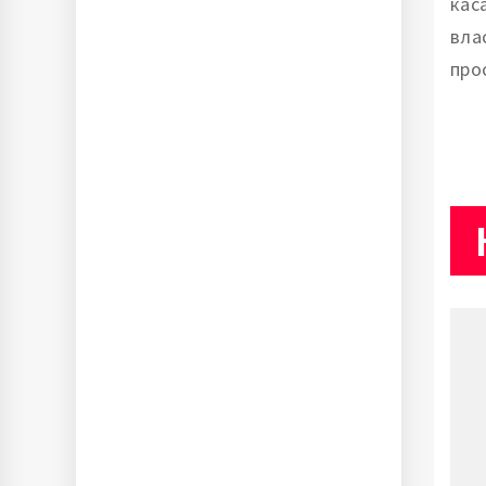
кас
вла
про