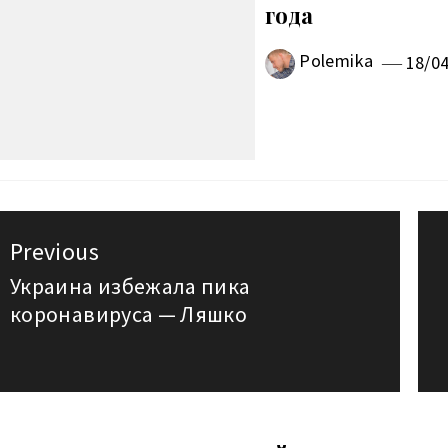
года
Polemika
18/0
авигация
Previous
о
Украина избежала пика
Previous
коронавируса — Ляшко
post:
аписям