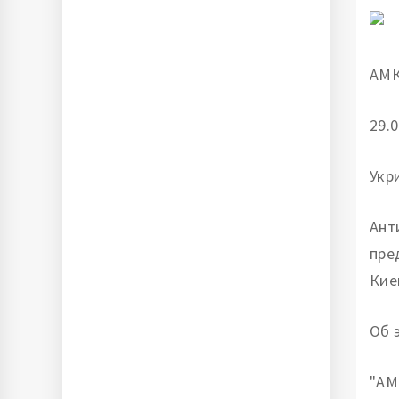
АМК
29.0
Укр
Ант
пре
Кие
Об 
"АМ