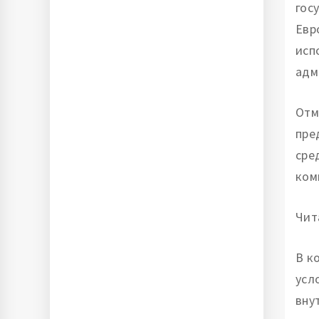
гос
Евр
исп
адм
Отм
пре
сре
ком
Чит
В к
усл
вну