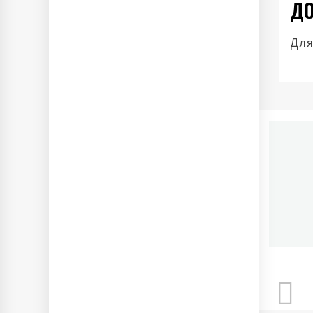
ДО
Для
П
Ново