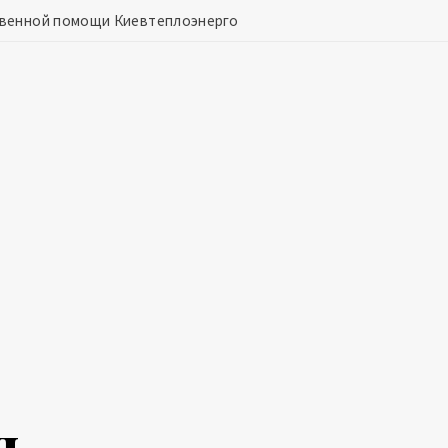
твенной помощи Киевтеплоэнерго
л