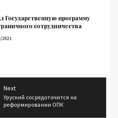
л Государственную программу
граничного сотрудничества
4/2021
Next
Уруский сосредоточится на
Next
реформировании ОПК
post: