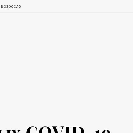
а возросло
ых COVID-19