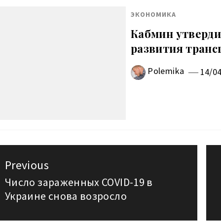
ЭКОНОМИКА
Кабмин утверди
развития транс
Polemika
14/0
авигация
Previous
о
Число зараженных COVID-19 в
Previous
Украине снова возросло
post:
аписям