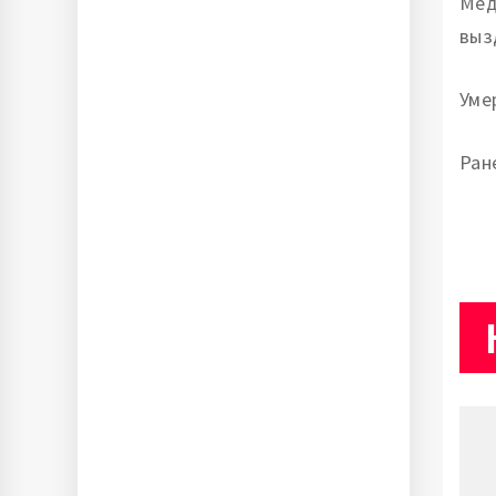
Мед
выз
Уме
Ран