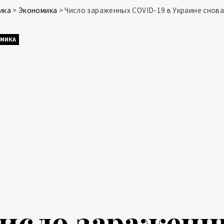
ика
>
Экономика
>
Число зараженных COVID-19 в Украине снов
МИКА
исло зараженн