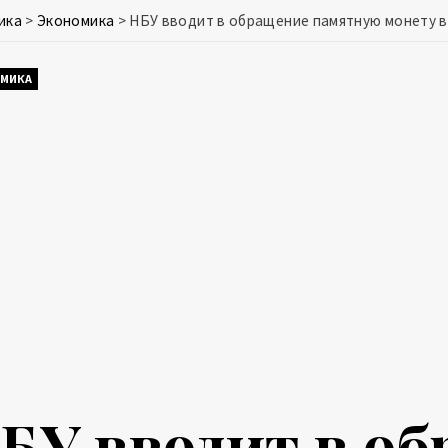
ика
>
Экономика
>
НБУ вводит в обращение памятную монету в
МИКА
БУ вводит в о