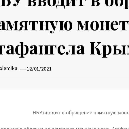
амятную монету
гафангела Кры
olemika
12/01/2021
 вводит в обращение памятную монету в честь Агафа