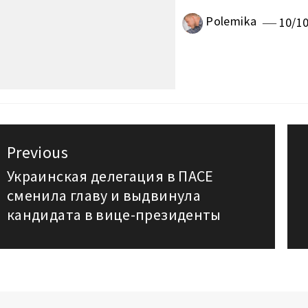
Polemika
10/1
авигация
Previous
о
Украинская делегация в ПАСЕ
Previous
сменила главу и выдвинула
post:
аписям
кандидата в вице-президенты