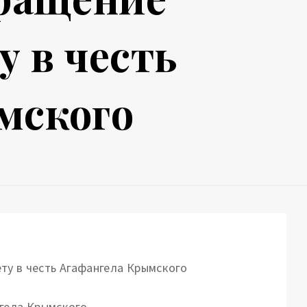
 в честь
мского
нгела Крымского