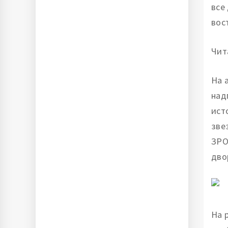
все
вос
Чит
На 
над
ист
зве
ЗРО
дво
На 