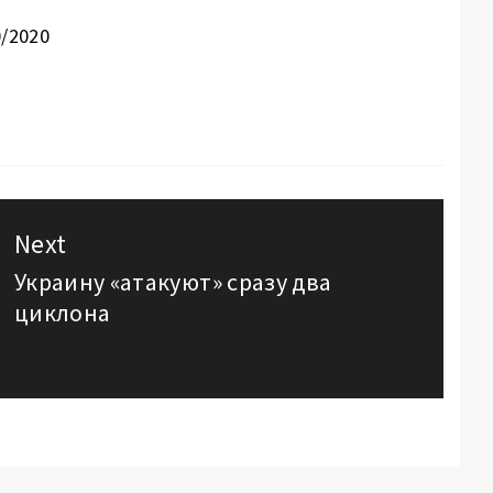
0/2020
Next
Украину «атакуют» сразу два
Next
циклона
post: