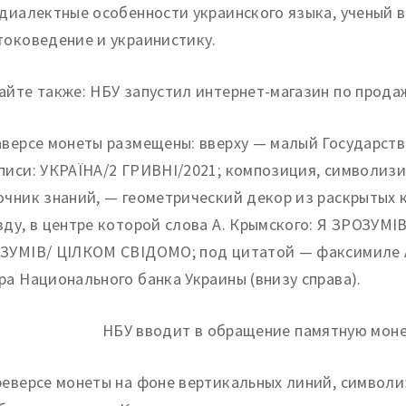
 диалектные особенности украинского языка, ученый 
токоведение и украинистику.
айте также: НБУ запустил интернет-магазин по прода
аверсе монеты размещены: вверху — малый Государств
писи: УКРАЇНА/2 ГРИВНІ/2021; композиция, символиз
очник знаний, — геометрический декор из раскрытых 
зду, в центре которой слова А. Крымского: Я ЗРОЗУМ
ЗУМІВ/ ЦІЛКОМ СВІДОМО; под цитатой — факсимиле А
ра Национального банка Украины (внизу справа).
реверсе монеты на фоне вертикальных линий, символи