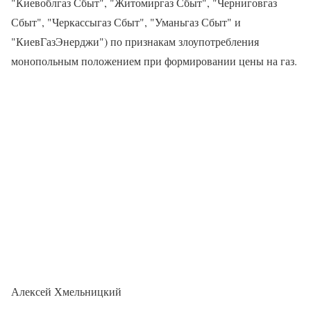
"Киевоблгаз Сбыт", "Житомиргаз Сбыт", "Черниговгаз
Сбыт", "Черкассыгаз Сбыт", "Уманьгаз Сбыт" и
"КиевГазЭнерджи") по признакам злоупотребления
монопольным положением при формировании цены на газ.
Алексей Хмельницкий