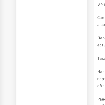
В Ч
Сам
а в
Пер
ест
Так
Нап
пар
обл
Ран