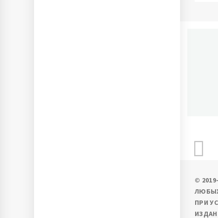
П
Ново
© 201
ЛЮБЫХ
ПРИ У
ИЗДАН