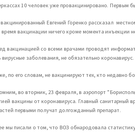
еркассах 10 человек уже провакцинировано. Первым б
 вакцинированный Евгений Горенко рассказал местном
о время вакцинации ничего кроме момента инъекции н
ед вакцинацией со всеми врачами проводят информат
ь вирусные заболевания, не обязательно коронавирус.
же, по его словам, не вакцинируют тех, кто недавно б
омним, во вторник, 23 февраля, в аэропорт "Бориспол
тией вакцины от коронавируса. Главный санитарный в
астей первыми получат долгожданный препарат.
ее мы писали о том, что ВОЗ обнародовала статистику