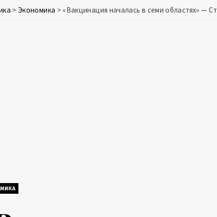
ика
>
Экономика
>
«Вакцинация началась в семи областях» — С
МИКА