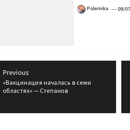
Polemika
09/0
авигация
Previous
о
«Вакцинация началась в семи
Previous
областях» — Степанов
post:
аписям