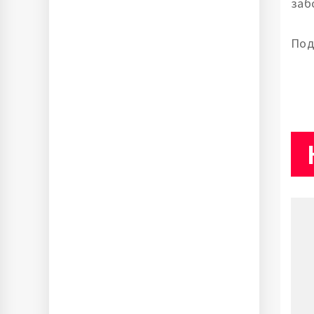
заб
Под