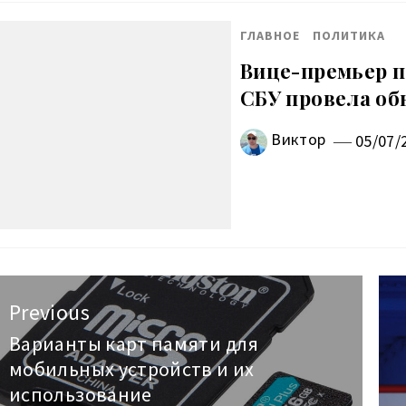
ГЛАВНОЕ
ПОЛИТИКА
Вице-премьер п
СБУ провела об
Виктор
05/07/
авигация
Previous
о
Варианты карт памяти для
Previous
мобильных устройств и их
post:
аписям
использование