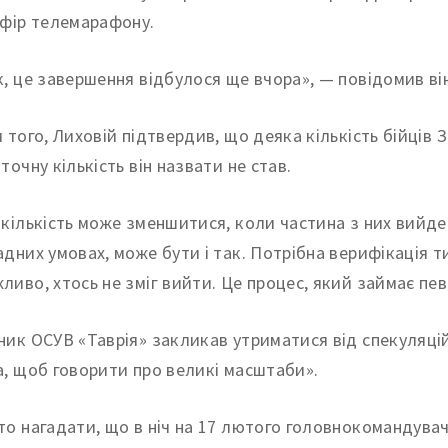
ефір телемарафону.
к, це завершення відбулося ще вчора», — повідомив він
м того, Лиховій підтвердив, що деяка кількість бійців З
точну кількість він назвати не став.
 кількість може зменшитися, коли частина з них вийде 
адних умовах, може бути і так. Потрібна верифікація т
ливо, хтось не зміг вийти. Це процес, який займає певн
ник ОСУВ «Таврія» закликав утриматися від спекуляцій 
а, щоб говорити про великі масштаби».
то нагадати, що в ніч на 17 лютого головнокомандува