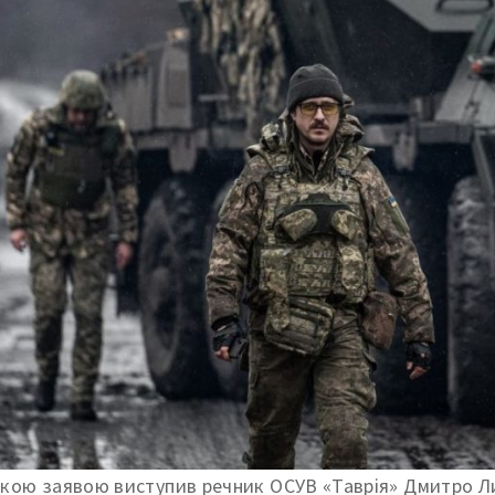
акою заявою виступив речник ОСУВ «Таврія» Дмитро Л