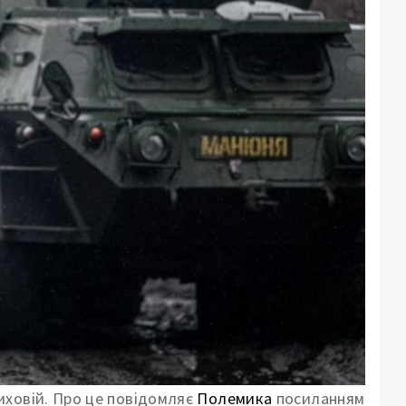
иховій. Про це повідомляє
Полемика
посиланням