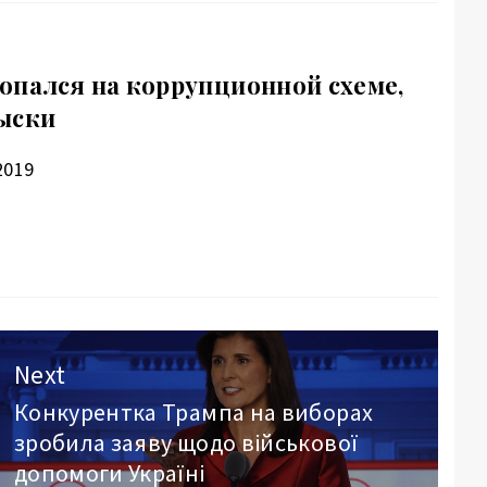
опался на коррупционной схеме,
ыски
2019
Next
Конкурентка Трампа на виборах
Next
зробила заяву щодо військової
post:
допомоги Україні