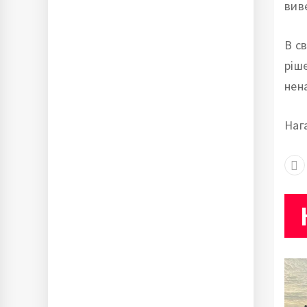
вив
В с
ріш
нен
Наг