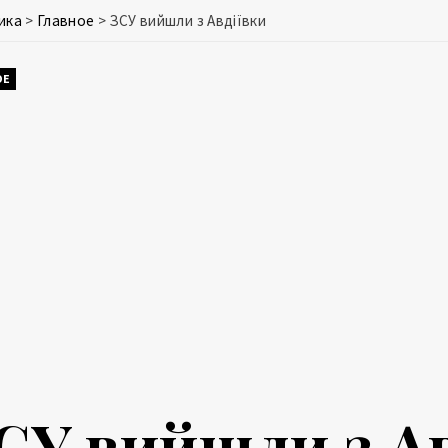
ика
>
Главное
>
ЗСУ вийшли з Авдіївки
ОЕ
СУ вийшли з Ав