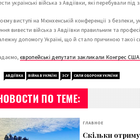
ести українські війська з Авдіївки, які перебували під
воєму виступі на Мюнхенській конференції з безпеки,
ення вивести війська з Авдіївки правильним та профес
алежну допомогу Україні, що й стало причиною такої си
адаємо,
європейські депутати закликали Конгрес США
АВДІЇВКА
ВІЙНА В УКРАЇНІ
ЗСУ
СИЛИ ОБОРОНИ УКРАЇНИ
НОВОСТИ ПО ТЕМЕ:
ГЛАВНОЕ
Скільки отримую