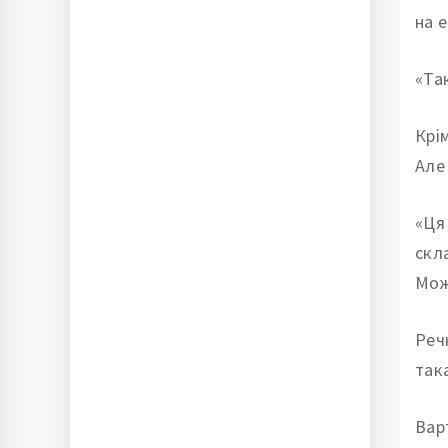
на 
«Та
Крі
Але 
«Ця
скл
Мож
Реч
так
Вар