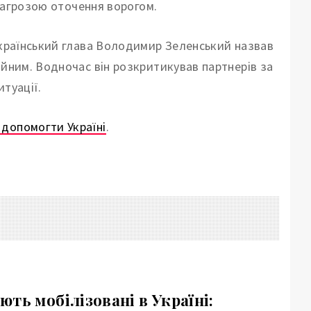
 загрозою оточення ворогом.
 український глава Володимир Зеленський назвав
ійним. Водночас він розкритикував партнерів за
туації.
 допомогти Україні
.
ть мобілізовані в Україні: