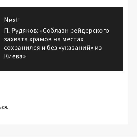
Next
П. Рудяков: «Соблазн рейдерского
Next
захвата храмов на местах
post:
сохранился и без «указаний» из
Киева»
ься
.