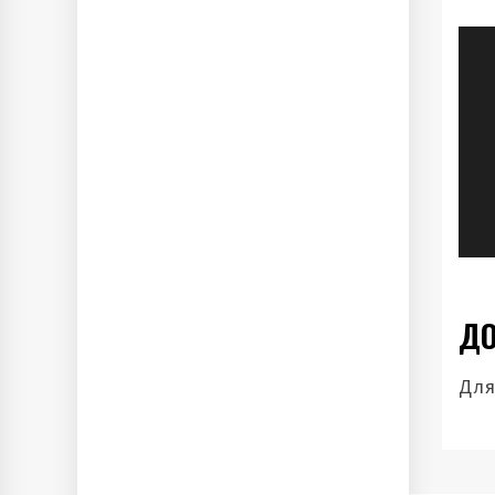
Н
п
з
ДО
Для