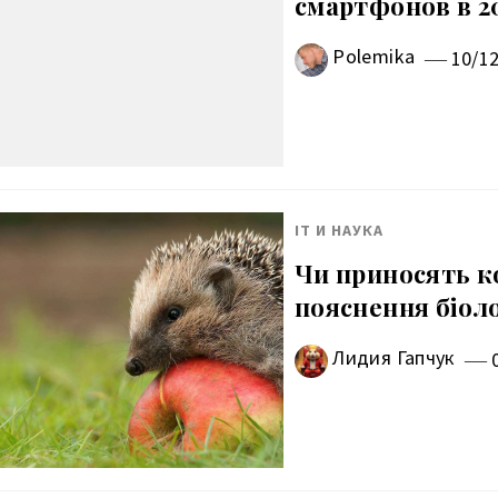
смартфонов в 2
Polemika
10/1
IT И НАУКА
Чи приносять ко
пояснення біоло
Лидия Гапчук