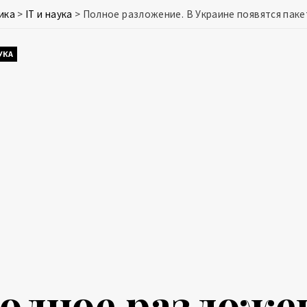
ика
>
IT и наука
>
Полное разложение. В Украине появятся паке
АУКА
олное разложен