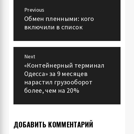
Навигация
Previous
по
Обмен пленными: кого
Previous
включили в список
post:
записям
Next
«Контейнерный терминал
Next
Одесса» за 9 месяцев
post:
нарастил грузооборот
более, чем на 20%
ДОБАВИТЬ КОММЕНТАРИЙ