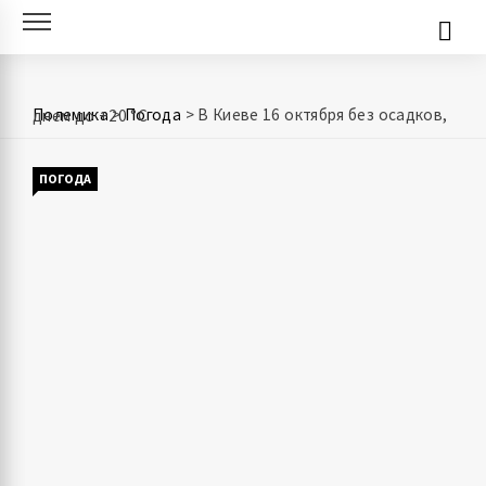
Skip
to
content
Полемика
>
Погода
>
В Киеве 16 октября без осадков, днем до +20 °С
ПОГОДА