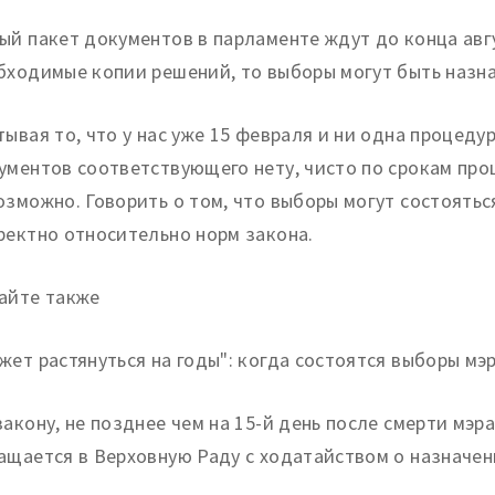
ый пакет документов в парламенте ждут до конца авгу
бходимые копии решений, то выборы могут быть назна
тывая то, что у нас уже 15 февраля и ни одна процеду
ументов соответствующего нету, чисто по срокам про
озможно. Говорить о том, что выборы могут состоятьс
ректно относительно норм закона.
айте также
жет растянуться на годы": когда состоятся выборы мэ
закону, не позднее чем на 15-й день после смерти мэр
ащается в Верховную Раду с ходатайством о назначе