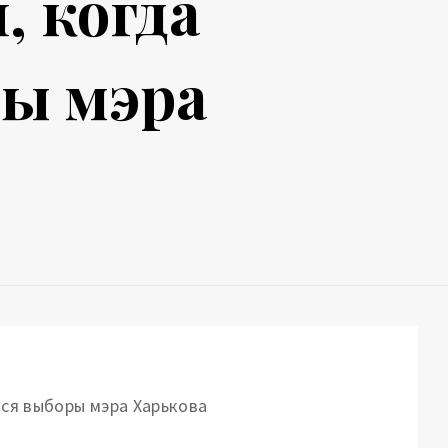
, когда
ры мэра