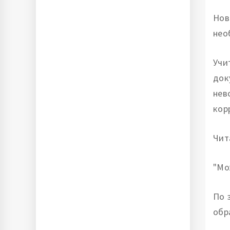
Нов
нео
Учи
док
нев
кор
Чит
"Мо
По 
обр