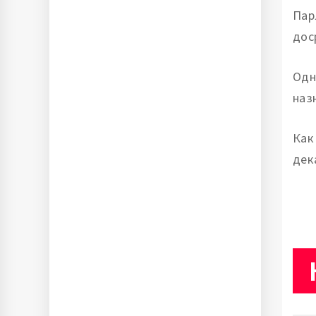
Пар
дос
Одн
наз
Как
дек