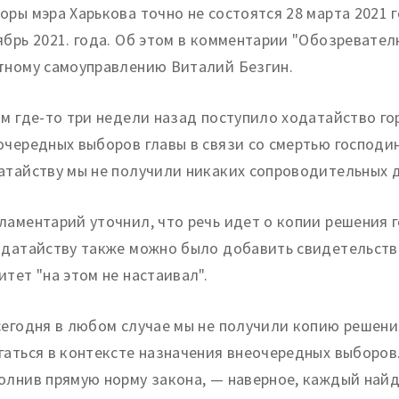
оры мэра Харькова точно не состоятся 28 марта 2021 го
ябрь 2021.
года. Об этом в комментарии "Обозревател
тному самоуправлению Виталий Безгин.
ам где-то три недели назад поступило ходатайство го
очередных выборов главы в связи со смертью господина
атайству мы не получили никаких сопроводительных 
ламентарий уточнил, что речь идет о копии решения г
одатайству также можно было добавить свидетельство 
итет "на этом не настаивал".
сегодня в любом случае мы не получили копию решени
гаться в контексте назначения внеочередных выборов
олнив прямую норму закона, — наверное, каждый найд