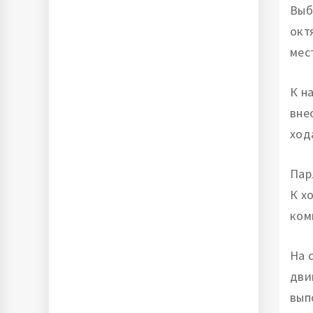
Выб
окт
мес
К н
вне
ход
Пар
К х
ком
На 
дви
вып