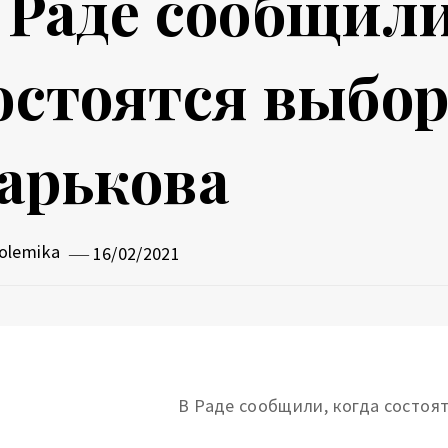
 Раде сообщили
остоятся выбо
арькова
olemika
16/02/2021