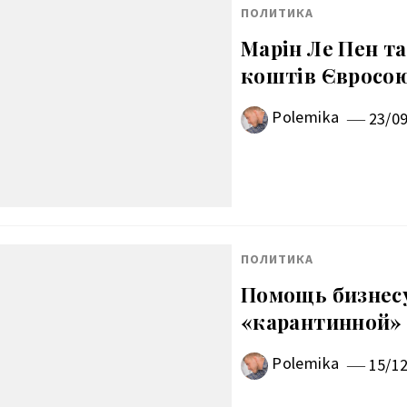
ПОЛИТИКА
Марін Ле Пен та
коштів Євросою
Polemika
23/0
ПОЛИТИКА
Помощь бизнесу
«карантинной»
Polemika
15/1