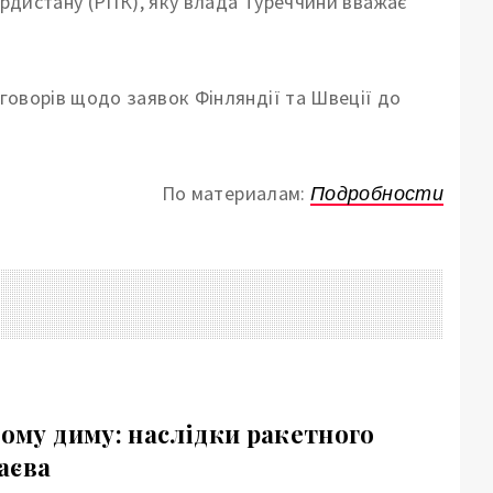
Курдистану (РПК), яку влада Туреччини вважає
говорів щодо заявок Фінляндії та Швеції до
По материалам:
Подробности
ному диму: наслідки ракетного
аєва