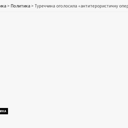
ика
>
Политика
>
Туреччина оголосила «антитерористичну опера
ИКА