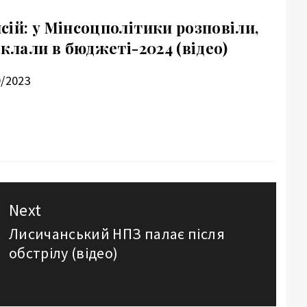
ій: у Мінсоцполітики розповіли,
аклали в бюджеті-2024 (відео)
9/2023
Next
Лисичанський НПЗ палає після
Next
обстрілу (відео)
post: