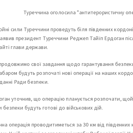
ойні сили Туреччини проведуть біля південних кордоні
заявив президент Туреччини Реджеп Тайїп Ердоган післ
сайті глави держави.
продовжимо свої завдання щодо гарантування безпеки 
абаром будуть розпочаті нові операції на наших кордон
іданні Ради безпеки.
оган уточнив, що операцію планується розпочати, щойн
и безпеки будуть готові до військових дій.
нна операція проводитиметься за 30 км від південних 