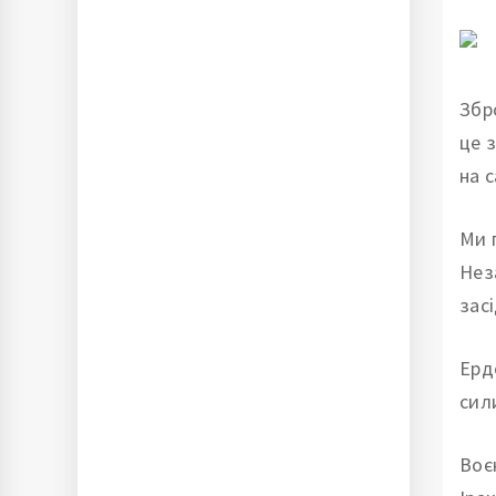
Збр
це 
на 
Ми 
Нез
зас
Ерд
сил
Воє