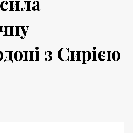
осила
чну
рдоні з Сирією