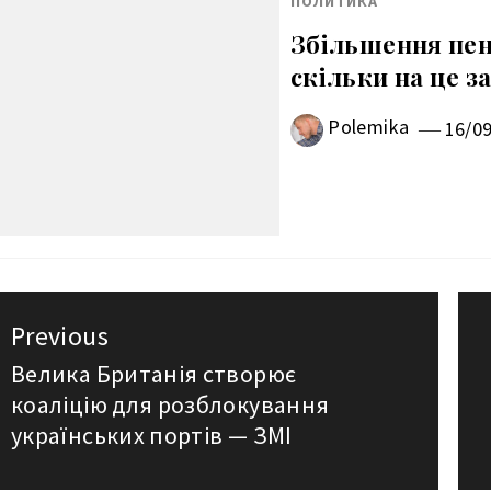
ПОЛИТИКА
Збільшення пенс
скільки на це з
Polemika
16/0
авигация
Previous
о
Велика Британія створює
Previous
коаліцію для розблокування
post:
аписям
українських портів — ЗМІ