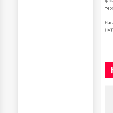
Іра
тер
Наг
НАТ