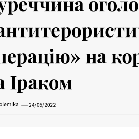
уреччина огол
антитерористи
перацію» на ко
а Іраком
olemika
24/05/2022