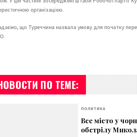
ком. У цій частині зосереджені штаби Робочої партії 
ористичною організацією.
адаємо, що Туреччина назвала умову для початку пере
О.
НОВОСТИ ПО ТЕМЕ:
ПОЛИТИКА
Все місто у чор
обстрілу Микол