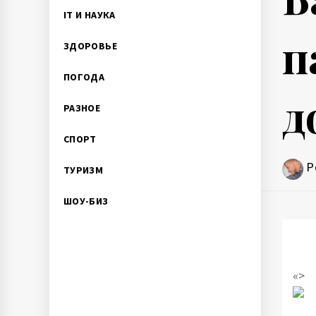
IT И НАУКА
п
ЗДОРОВЬЕ
ПОГОДА
д
РАЗНОЕ
СПОРТ
P
ТУРИЗМ
ШОУ-БИЗ
«>