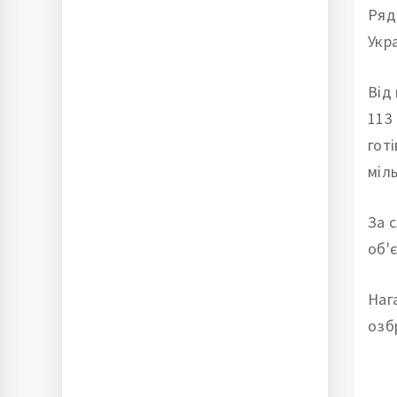
Ряд
Укра
Від
113
гот
міл
За 
об'
Наг
озб