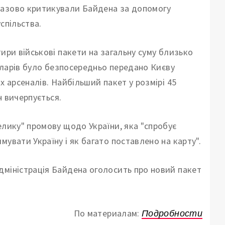
разово критикували Байдена за допомогу
успільства.
ири військові пакети на загальну суму близько
доларів було безпосередньо передано Києву
х арсеналів. Найбільший пакет у розмірі 45
н вичерпується.
елику" промову щодо України, яка "спробує
увати Україну і як багато поставлено на карту".
дміністрація Байдена оголосить про новий пакет
По материалам:
Подробности