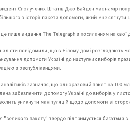
зидент Сполучених Штатів Джо Байден має намір попро
більшого в історії пакета допомоги, який мне сягнути 
 це пише видання The Telegraph з посиланням на свої 
налісти повідомили, що в Білому домі розглядають м
ансування допомоги Україні до наступних виборів през
уацією з республіканцями.
 аналітиків зазначає, що одноразовий пакет на 100 м
дена забезпечити допомогу Україні до виборів у листо
волить уникнути маніпуляцій щодо допомоги зі сторон
ея "великого пакету" твердо підтримується багатьма в