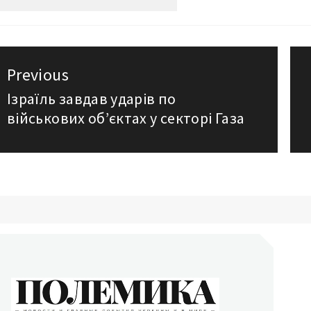
авигация
Previous
о
Ізраїль завдав ударів по
Previous
військових об’єктах у секторі Газа
post:
аписям