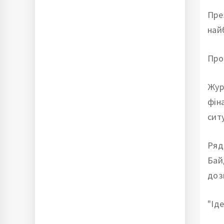
Пре
най
Про
Жур
фін
сит
Ряд
Бай
доз
"Ід