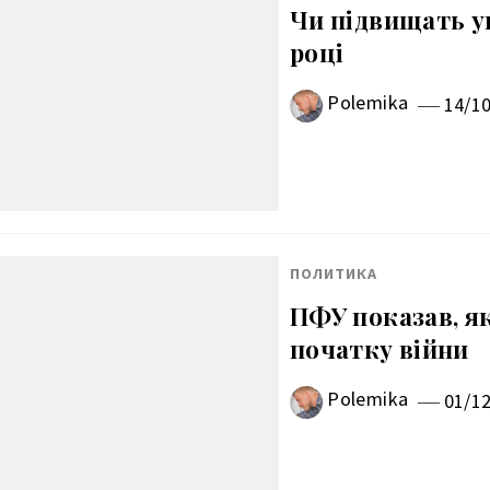
Чи підвищать у
році
Polemika
14/1
ПОЛИТИКА
ПФУ показав, як
початку війни
Polemika
01/1