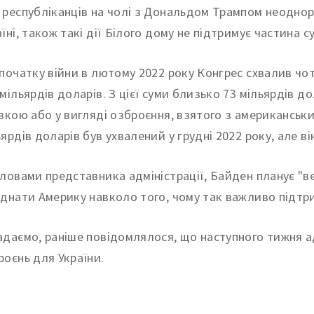
 республіканців на чолі з Дональдом Трампом неодно
їні, також такі дії Білого дому не підтримує частина с
 початку війни в лютому 2022 року Конгрес схвалив чот
 мільярдів доларів. З цієї суми близько 73 мільярдів 
івкою або у вигляді озброєння, взятого з американськи
ьярдів доларів був ухвалений у грудні 2022 року, але ві
словами представника адміністрації, Байден планує "в
єднати Америку навколо того, чому так важливо підтрим
адаємо, раніше повідомлялося, що наступного тижня а
роєнь для України.