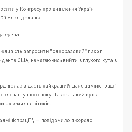
сити у Конгресу про виділення Україні
100 млрд доларів.
джерела.
ожливість запросити "одноразовий" пакет
идента США, намагаючись вийти з глухого кута з
лрд доларів дасть найкращий шанс адміністрації
паді наступного року. Також такий крок
и окремих політиків.
 адміністрації", — повідомило джерело.