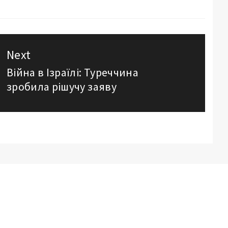
Next
Війна в Ізраїлі: Туреччина
Next
зробила рішучу заяву
post: