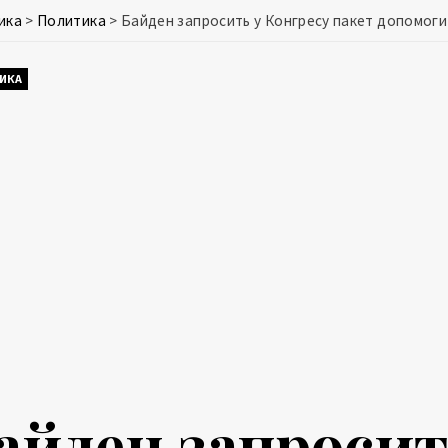
ика
>
Политика
>
Байден запросить у Конгресу пакет допомоги 
ИКА
айден запросит