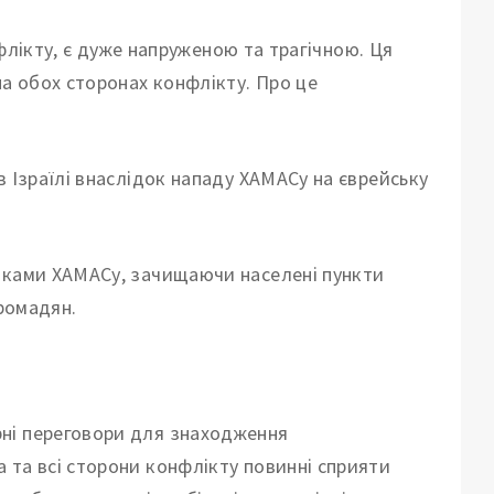
нфлікту, є дуже напруженою та трагічною.
Ця
на обох сторонах конфлікту. Про це
в Ізраїлі внаслідок нападу ХАМАСу на єврейську
виками ХАМАСу, зачищаючи населені пункти
громадян.
ні переговори для знаходження
 та всі сторони конфлікту повинні сприяти