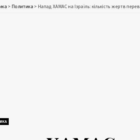
ика
>
Политика
>
Напад ХАМАС на Ізраїль: кількість жертв пере
ИКА