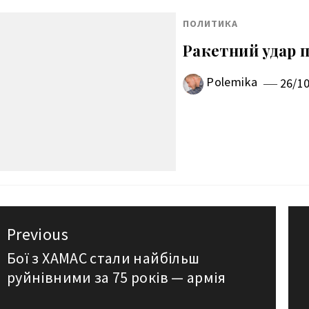
ПОЛИТИКА
Ракетний удар п
Polemika
26/1
авигация
Previous
о
Бої з ХАМАС стали найбільш
Previous
руйнівними за 75 років — армія
post:
аписям