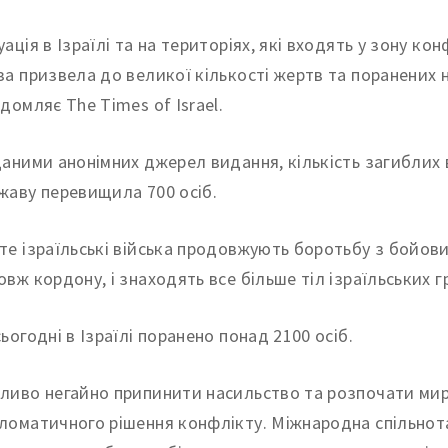
уація в Ізраїлі та на територіях, які входять у зону ко
за призвела до великої кількості жертв та поранених 
ідомляє The Times of Israel.
даними анонімних джерел видання, кількість загиблих 
жаву перевищила 700 осіб.
те ізраїльські війська продовжують боротьбу з бойо
овж кордону, і знаходять все більше тіл ізраїльських 
ьогодні в Ізраїлі поранено понад 2100 осіб.
ливо негайно припинити насильство та розпочати мир
ломатичного рішення конфлікту. Міжнародна спільнота