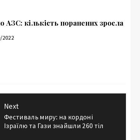
о АЗС: кількість поранених зросла
0/2022
Next
Фестиваль миру: на кордоні
Next
Ізраїлю та Гази знайшли 260 тіл
post: