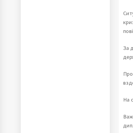
Сит
кри
пов
За 
дер
Про
взд
На с
Важ
дип