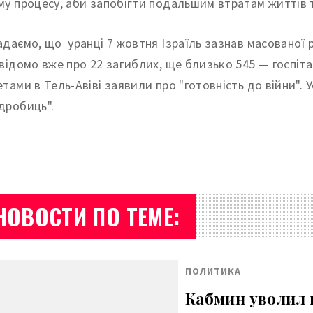
му процесу, аби запобігти подальшим втратам життів та 
адаємо, що уранці 7 жовтня Ізраїль зазнав масованої р
 відомо вже про 22 загиблих, ще близько 545 — госпіта
етами в Тель-Авіві заявили про "готовність до війни". У
дробиць".
НОВОСТИ ПО ТЕМЕ:
ПОЛИТИКА
Кабмин уволил г