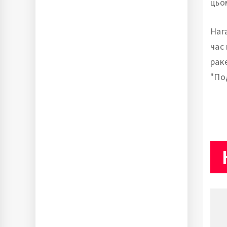
цьо
Наг
час
рак
"По