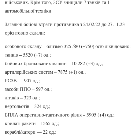
військових. Крім того, ЗСУ знищили 7 танків та 11
автомобільної техніки.
Загальні бойові втрати противника з 24.02.22 до 27.11.23
орієнтовно склали:
особового складу – близько 325 580 (+750) осіб ліквідовано;
танків – 5520 (+7) од.;
бойових броньованих машин – 10 282 (+3) од.;
артилерійських систем – 7875 (+1) од.;
РСЗВ — 907 од.;
засоби ППО – 597 од.;
літаків – 323 од.;
вертольотів – 324 од.;
БПЛА оперативно-тактичного рівня – 5905 (+4) од.;
крилаті ракети – 1565 од.;
кораблі/катери — 22 од.;