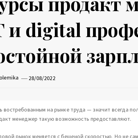
урсы продакт м
T и digital проф
остойной зарп
olemika
28/08/2022
ь востребованным на рынке труда — значит всегда по
дакт менеджер такую возможность предоставляют.
довой рынок меняется с бешеной скоростью. Но не сам