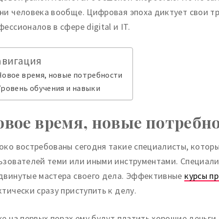
ни человека вообще. Цифровая эпоха диктует свои тре
фессионалов в сфере digital и IT.
авигация
Новое время, новые потребности
Уровень обучения и навыки
овое время, новые потребн
око востребованы сегодня такие специалисты, котор
ьзователей теми или иными инструментами. Специали
двинутые мастера своего дела. Эффективные
курсы п
ктически сразу приступить к делу.
же на первых порах ему будут платить хорошие деньги