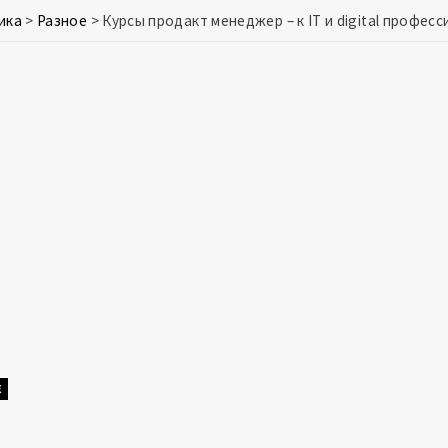
ика
>
Разное
>
Курсы продакт менеджер – к IT и digital профес
Е