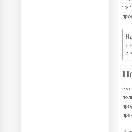
жиз
про
Н
Н
Выс
пол
про
пра
И у