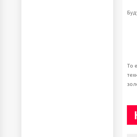
Буд
То 
тех
зол