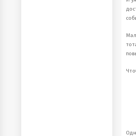
дос
соб
Мал
тот
пов
Что
Одн