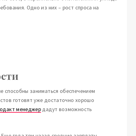
бования. Одно из них – рост спроса на
ости
ые способны заниматься обеспечением
стов готовят уже достаточно хорошо
родакт менеджер
дадут возможность
. Еще года три назад средние зарплаты