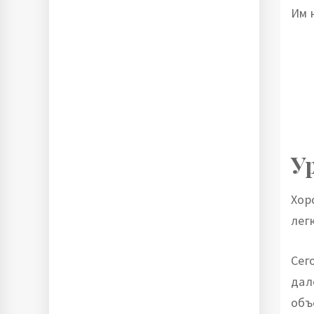
Им 
У
Хор
лег
Сег
дал
объ