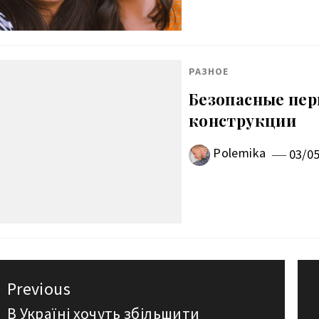
РАЗНОЕ
Безопасные пер
конструкции
Polemika
03/0
авигация
Previous
о
В Україні хочуть збільшити
Previous