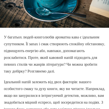
У багатьох людей-книголюбів ароматна кава є ідеальним
супутником. Її запах і смак створюють спокійну обстановку,
підвищують енергію або, навпаки, допомагають
розслабитися. Проте, який кавовий напій підходить для
певних стилів чи жанрів літератури? Чи можна зробити
таку добірку? Розглянемо далі.
Ідеальний напій залежить від двох факторів: вашого
особистого смаку та духу книги, яку ви читаєте. Наприклад,
якщо ви занурилися в інтригуючий детектив, можливо, вам
знадобиться міцний еспресо, щоб зосередитися на подіях. З
іншого боку, капучино або лате з м’якою пінкою ідеально