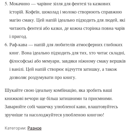
Мокачино — чарівне зілля для фентезі та казкових
історій. Кофеїн, шоколад і молоко створюють справжню
магію смаку. Цей напій ідеально підходить для людей, які
читають фентезі або казки, де кожна сторінка повна чарів
і пригод.
Раф-кава — напій для любителів атмосферних глибоких
книг. Вона ідеально підходить для тих, хто читає складні,
філософські або мемуари, завдяки ніжному смаку вершків
і ванілі. Цей напій створює відчуття затишку, а також
дозволяє роздумувати про книгу.
Шукайте свою ідеальну комбінацію, яка зробить ваші
книжкові вечори ще більш затишними та приємними.
Заварюйте собі чашечку улюбленої кави, влаштовуйтесь
зручніше та насолоджуйтеся улюбленою книгою!
Категории:
Разное