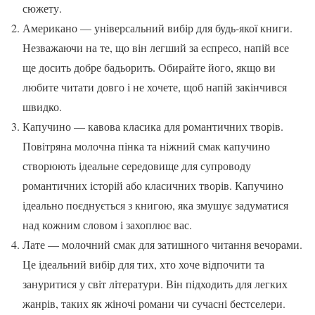
сюжету.
Американо — універсальний вибір для будь-якої книги.
Незважаючи на те, що він легший за еспресо, напій все
ще досить добре бадьорить. Обирайте його, якщо ви
любите читати довго і не хочете, щоб напій закінчився
швидко.
Капучино — кавова класика для романтичних творів.
Повітряна молочна пінка та ніжний смак капучино
створюють ідеальне середовище для супроводу
романтичних історій або класичних творів. Капучино
ідеально поєднується з книгою, яка змушує задуматися
над кожним словом і захоплює вас.
Лате — молочний смак для затишного читання вечорами.
Це ідеальний вибір для тих, хто хоче відпочити та
зануритися у світ літератури. Він підходить для легких
жанрів, таких як жіночі романи чи сучасні бестселери.