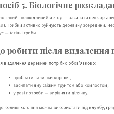
посіб 5. Біологічне розклад
логічний і нешкідливий метод — засипати пень орган
ви). Грибки активно руйнують деревину зсередини. Чер
с — їстівні гриби!
о робити після видалення 
ля видалення деревини потрібно обов’язково:
прибрати залишки коріння;
засипати яму свіжим ґрунтом або компостом;
у разі потреби — вирівняти ділянку.
це колишнього пня можна використати під клумбу, гря