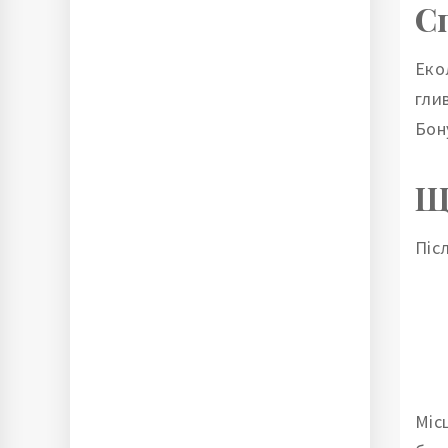
С
Еко
гли
Бону
Щ
Піс
Міс