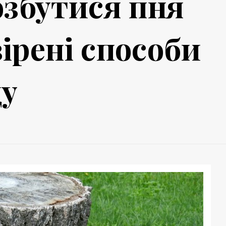
озбутися пня
вірені способи
ду