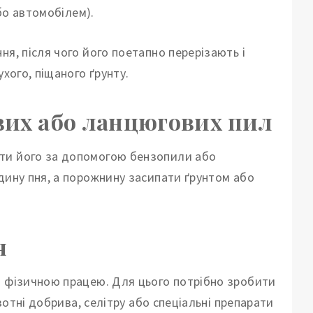
бо автомобілем).
я, після чого його поетапно перерізають і
хого, піщаного ґрунту.
вих або ланцюгових пил
ити його за допомогою бензопили або
дину пня, а порожнину засипати ґрунтом або
я
ю фізичною працею. Для цього потрібно зробити
азотні добрива, селітру або спеціальні препарати