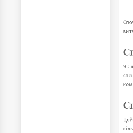
Спо
вит
С
Якщ
спе
ком
С
Цей
кіл