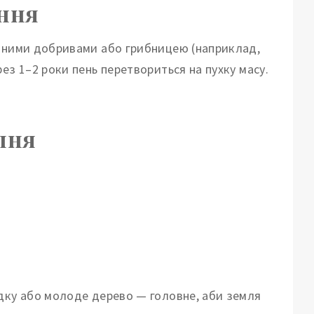
ання
ічними добривами або грибницею (наприклад,
ез 1–2 роки пень перетвориться на пухку масу.
пня
дку або молоде дерево — головне, аби земля