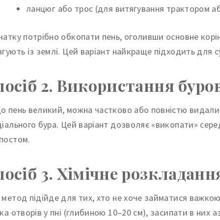
ланцюг або трос (для витягування трактором а
чатку потрібно обкопати пень, оголивши основне корінн
ягують із землі. Цей варіант найкраще підходить для су
посіб 2. Використання буро
о пень великий, можна частково або повністю видал
ціального бура. Цей варіант дозволяє «викопати» сере
постом.
посіб 3. Хімічне розкладанн
 метод підійде для тих, хто не хоче займатися важко
ька отворів у пні (глибиною 10–20 см), засипати в них 