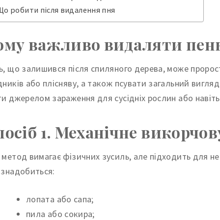
Що робити після видалення пня
ому важливо видаляти пен
ь, що залишився після спиляного дерева, може пророс
дників або плісняву, а також псувати загальний вигляд
ти джерелом зараження для сусідніх рослин або навіт
посіб 1. Механічне викорчо
 метод вимагає фізичних зусиль, але підходить для не
 знадобиться:
лопата або сапа;
пила або сокира;