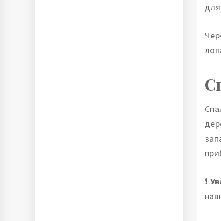
для
Чер
лоп
С
Спа
дер
зап
при
❗
Ув
нав