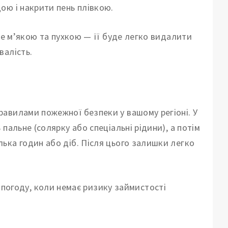
ою і накрити пень плівкою.
не м’якою та пухкою — її буде легко видалити
валість.
авилами пожежної безпеки у вашому регіоні. У
пальне (солярку або спеціальні рідини), а потім
ька годин або діб. Після цього залишки легко
у погоду, коли немає ризику займистості