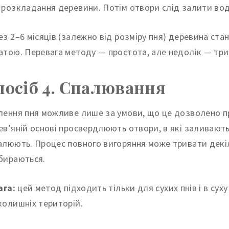
 розкладання деревини. Потім отвори слід залити вод
ез 2–6 місяців (залежно від розміру пня) деревина ста
атою. Перевага методу — простота, але недолік — три
посіб 4. Спалювання
лення пня можливе лише за умови, що це дозволено пр
ев’яній основі просвердлюють отвори, в які заливають 
алюють. Процес повного вигоряння може тривати декіл
бираються.
ага:
цей метод підходить тільки для сухих пнів і в сух
колишніх територій.