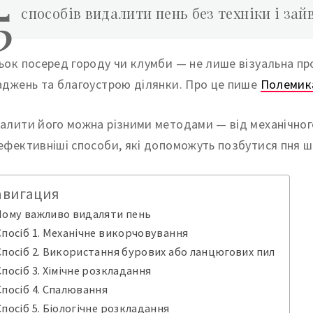
5
способів видалити пень без техніки і зай
ьок посеред городу чи клумби — не лише візуальна пр
аджень та благоустрою ділянки. Про це пише
Полемик
алити його можна різними методами — від механічного 
ефективніші способи, які допоможуть позбутися пня ш
авигация
Чому важливо видаляти пень
Спосіб 1. Механічне викорчовування
Спосіб 2. Використання бурових або ланцюгових пил
Спосіб 3. Хімічне розкладання
Спосіб 4. Спалювання
Спосіб 5. Біологічне розкладання