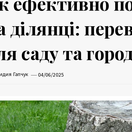
к ефективно п
а ділянці: пере
ля саду та горо
идия Гапчук
04/06/2025