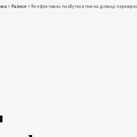
ика
>
Разное
>
Як ефективно позбутися пня на ділянці: перевіре
Е