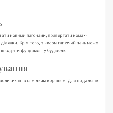
ь
тати новими пагонами, привертати комах-
 ділянки. Крім того, з часом гниючий пень може
ь шкодити фундаменту будівель.
вування
великих пнів із мілким корінням. Для видалення