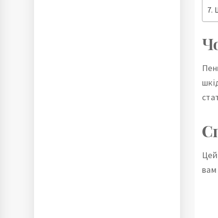
Ч
Пен
шкі
ста
С
Цей
вам