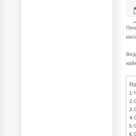
Пен
нас
Вид
най
Н