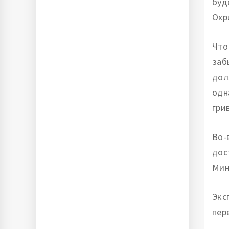
буд
Охр
Что
заб
дол
одн
гр
Во-
дос
Мин
Экс
пер