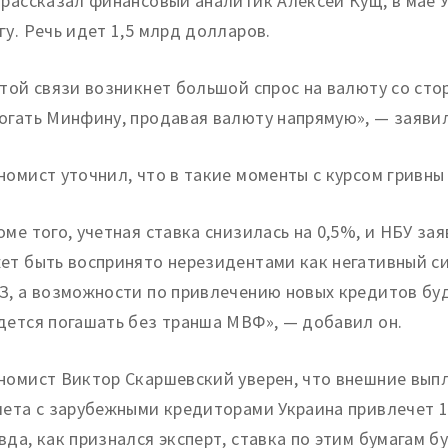
 рассказал финансовый аналитик Алексей Кущ, в мае 
гу. Речь идет 1,5 млрд долларов.
этой связи возникнет большой спрос на валюту со стор
огать Минфину, продавая валюту напрямую», — заявил
номист уточнил, что в такие моменты с курсом гривны
оме того, учетная ставка снизилась на 0,5%, и НБУ з
ет быть воспринято нерезидентами как негативный си
З, а возможности по привлечению новых кредитов бу
дется погашать без транша МВФ», — добавил он.
номист Виктор Скаршевский уверен, что внешние выпл
чета с зарубежными кредиторами Украина привлечет 
вда, как признался эксперт, ставка по этим бумагам 