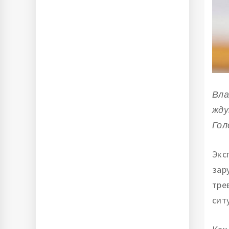
Вла
жду
Гол
Экс
зар
тре
сит