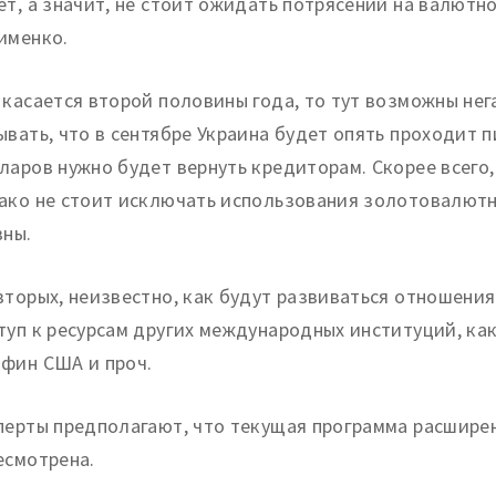
ет, а значит, не стоит ожидать потрясений на валютн
именко.
 касается второй половины года, то тут возможны нег
ывать, что в сентябре Украина будет опять проходит 
ларов нужно будет вернуть кредиторам. Скорее всего,
ако не стоит исключать использования золотовалютн
ивны.
вторых, неизвестно, как будут развиваться отношени
туп к ресурсам других международных институций, ка
фин США и проч.
перты предполагают, что текущая программа расшире
есмотрена.