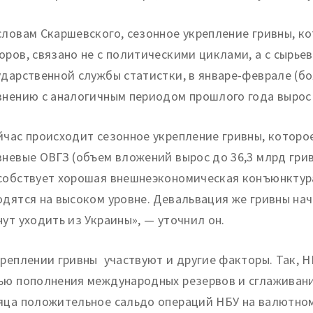
словам Скаршевского, сезонное укрепление гривны, к
оров, связано не с политическими циклами, а с сырь
ударственной службы статистки, в январе-феврале (бо
внению с аналогичным периодом прошлого года вырос 
йчас происходит сезонное укрепление гривны, которо
вневые ОВГЗ (объем вложений вырос до 36,3 млрд грив
собствует хорошая внешнеэкономическая конъюнктура:
одятся на высоком уровне. Девальвация же гривны нач
нут уходить из Украины», — уточнил он.
креплении гривны участвуют и другие факторы. Так, 
ью пополнения международных резервов и сглаживани
яца положительное сальдо операций НБУ на валютном