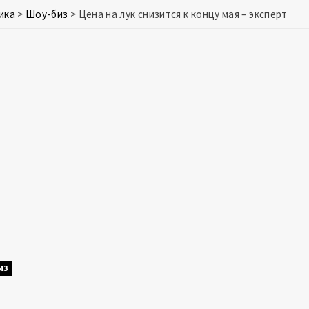
ика
>
Шоу-биз
>
Цена на лук снизится к концу мая – эксперт
ИЗ