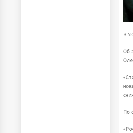
В У
Об 
Оле
«Ст
нов
сни
По 
«Ро