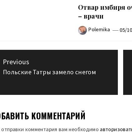
Отвар имбиря о
– врачи
Polemika
05/1
авигация
Previous
о
Польские Татры замело снегом
Previous
post:
аписям
БАВИТЬ КОММЕНТАРИЙ
 отправки комментария вам необходимо
авторизоват