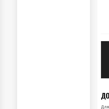
Н
п
з
ДО
Для