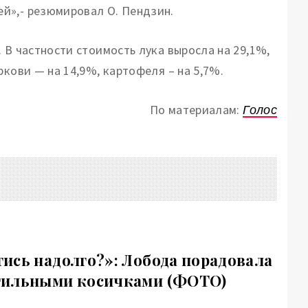
й»,- резюмировал О. Пендзин.
 В частности стоимость лука выросла на 29,1%,
ркови — на 14,9%, картофеля – на 5,7%.
По материалам:
Голос
ись надолго?»: Лобода порадовала
тильными косичками (ФОТО)