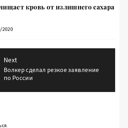
чищает кровь от излишнего сахара
0/2020
Next
Волкер сделал резкое заявление
Next
по России
post:
ься
.