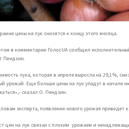
краине цены на лук снизятся к концу этого месяца.
этом в комментарии ГолосUA сообщил исполнительный
г Пендзин.
оимость лука, которая в апреле выросла на 29,1%, сниз
ый урожай. Еще больше цены на лук упадут в начале 
жаться»,- сказал О. Пендзин.
словам эксперта, появление нового урожая приведет 
ст цен на лук связан с плохим урожаем и ненадлежащ