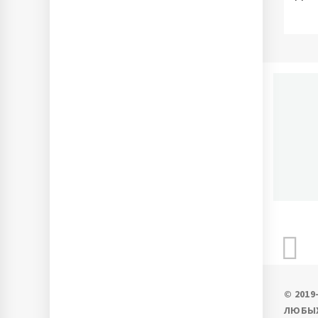
П
Ново
© 201
ЛЮБЫХ