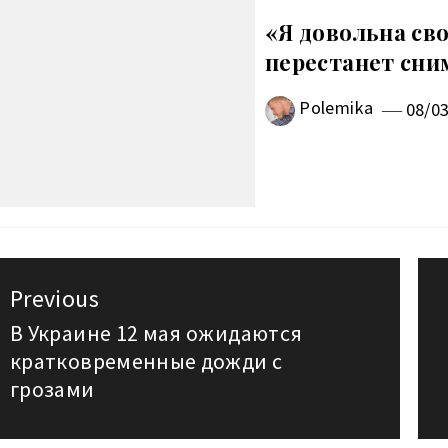
«Я довольна св
перестанет сни
Polemika
08/0
авигация
Previous
о
В Украине 12 мая ожидаются
Previous
кратковременные дожди с
post:
аписям
грозами