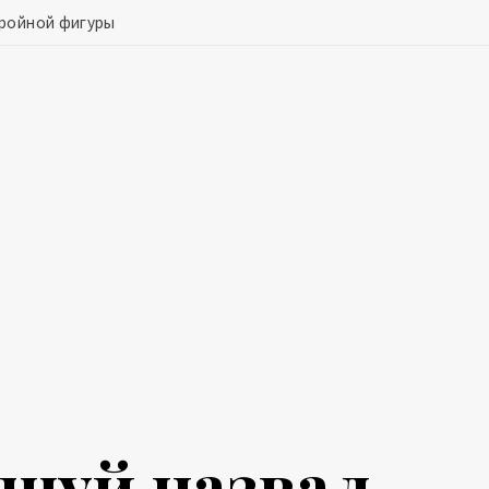
тройной фигуры
-шуй назвал