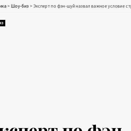
ика
>
Шоу-биз
>
Эксперт по фэн-шуй назвал важное условие с
ИЗ
ксперт по фэн