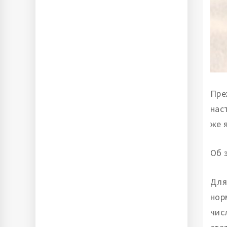
Пре
нас
же 
Об 
Для
нор
чис