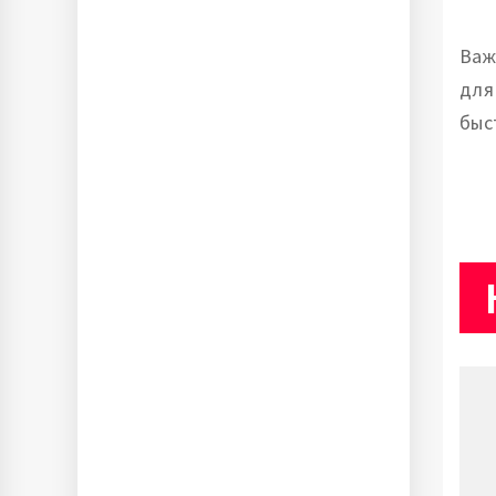
Важ
для
быс