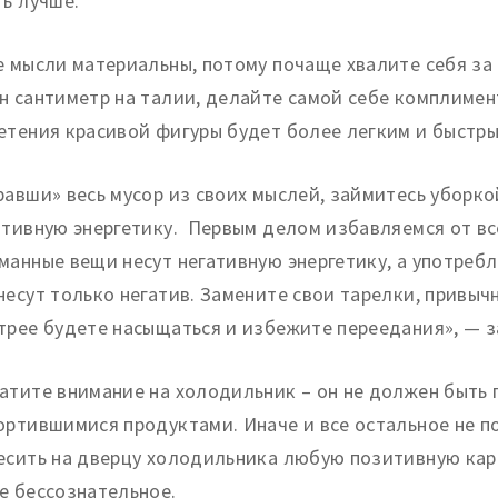
ть лучше.
е мысли материальны, потому почаще хвалите себя за 
н сантиметр на талии, делайте самой себе комплимент
етения красивой фигуры будет более легким и быстры
равши» весь мусор из своих мыслей, займитесь уборкой
ативную энергетику. Первым делом избавляемся от вс
манные вещи несут негативную энергетику, а употреб
несут только негатив. Замените свои тарелки, привыч
трее будете насыщаться и избежите переедания», — з
атите внимание на холодильник – он не должен быть
ортившимися продуктами. Иначе и все остальное не п
есить на дверцу холодильника любую позитивную карт
е бессознательное.