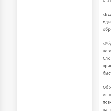
ста
«Вс
оди
обр
«Уб
нег
Сло
при
быс
Обр
исп
пов
наш