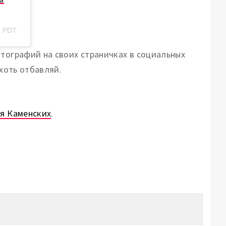
na
2 PDT
отографий на своих страничках в социальных
 хоть отбавляй.
тя Каменских
.