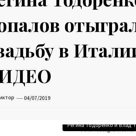
опалов отыгра
вадьбу в Итал
ИДЕО
иктор
04/07/2019
Регина Тодоренко и Влад Т