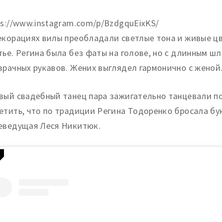
ps://www.instagram.com/p/BzdgquEixKS/
екорациях вилы преобладали светлые тона и живые ц
тье. Регина была без фаты на голове, но с длинным 
зрачных рукавов. Жених выглядел гармонично с женой
вый свадебный танец пара зажигательно танцевали по
етить, что по традиции Регина Тодоренко бросала бук
еведущая Леся Никитюк.