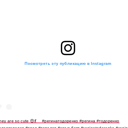
Посмотреть эту публикацию в Instagram
hey are so cute 😍💃 ⠀ #регинатодоренко #регина #тодоренко