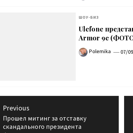
ШОУ-БИЗ
Ulefone предст
Armor 9e (ФОТО
Polemika
07/0
авигация
Previous
о
Прошел митинг за отставку
Previous
скандального президента
post: