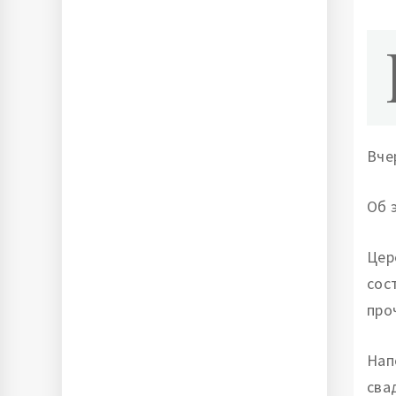
Вче
Об 
Цер
сос
про
Нап
сва