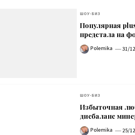
ШОУ-БИЗ
Популярная plus
предстала на ф
Polemika
31/1
ШОУ-БИЗ
Избыточная люб
дисбаланс мине
Polemika
25/1