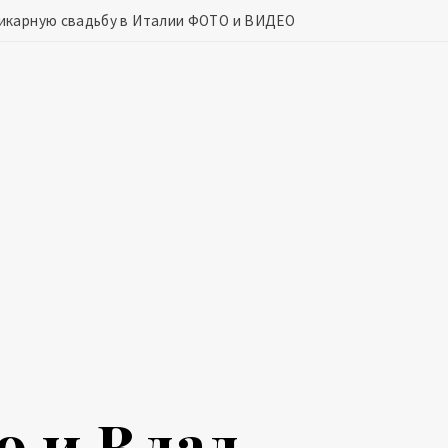
шикарную свадьбу в Италии ФОТО и ВИДЕО
о и Влад