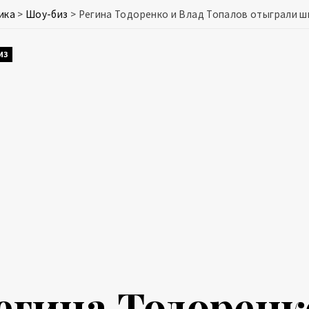
ика
>
Шоу-биз
>
Регина Тодоренко и Влад Топалов отыграли 
ИЗ
егина Тодоренк