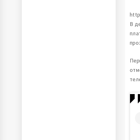
htt
В д
пла
про
Пер
отм
тел