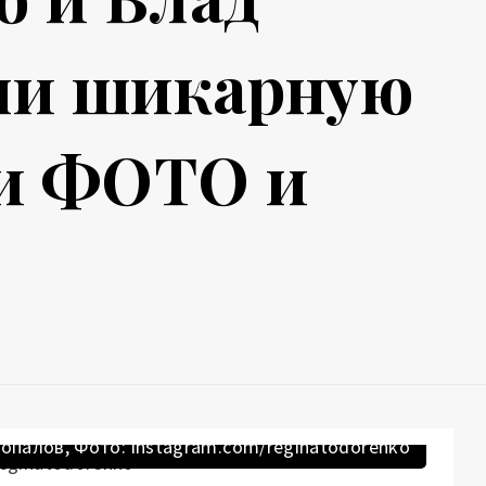
ли шикарную
ии ФОТО и
опалов, Фото: instagram.com/reginatodorenko