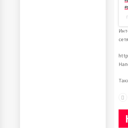
#
#
Инт
сет
htt
Нап
Та