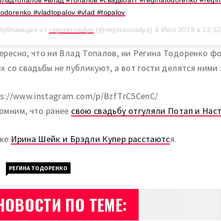
владтопалов #влад #топалов #свадьбатт #reginatodorenko #regi
todorenko #vladtopalov #vlad #topalov
Публикация от
reginaxnadya
(@reginaxnadya)
4 Июл 2019 в 12:5
ересно, что ни Влад Топалов, ни Регина Тодоренко ф
ях со свадьбы не публикуют, а вот гости делятся ними
ps://www.instagram.com/p/BzfTrC5CenC/
омним, что ранее
свою свадьбу отгуляли Потап и Нас
кже
Ирина Шейк и Брэдли Купер расстаютс
я.
РЕГИНА ТОДОРЕНКО
НОВОСТИ ПО ТЕМЕ: