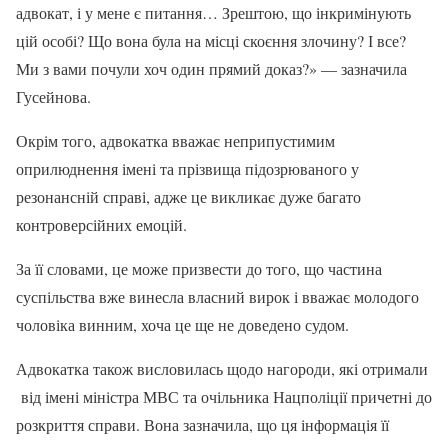
адвокат, і у мене є питання… Зрештою, що інкримінують
цій особі? Що вона була на місці скоєння злочину? І все?
Ми з вами почули хоч один прямий доказ?» — зазначила
Гусейнова.
Окрім того, адвокатка вважає неприпустимим
оприлюднення імені та прізвища підозрюваного у
резонансній справі, адже це викликає дуже багато
контроверсійних емоцій.
За її словами, це може призвести до того, що частина
суспільства вже винесла власний вирок і вважає молодого
чоловіка винним, хоча це ще не доведено судом.
Адвокатка також висловилась щодо нагороди, які отримали
від імені міністра МВС та очільника Нацполіції причетні до
розкриття справи. Вона зазначила, що ця інформація її