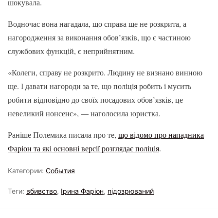
шокувала.
Водночас вона нагадала, що справа ще не розкрита, а
нагородження за виконання обов’язків, що є частиною
службових функцій, є неприйнятним.
«Колеги, справу не розкрито. Людину не визнано винною
ще. І давати нагороди за те, що поліція робить і мусить
робити відповідно до своїх посадових обов’язків, це
невеликий нонсенс», — наголосила юристка.
Раніше Полемика писала про те,
що відомо про нападника
Фаріон та які основні версії розглядає поліція
.
Категории:
События
Теги:
вбивство
,
Ірина Фаріон
,
підозрюваний