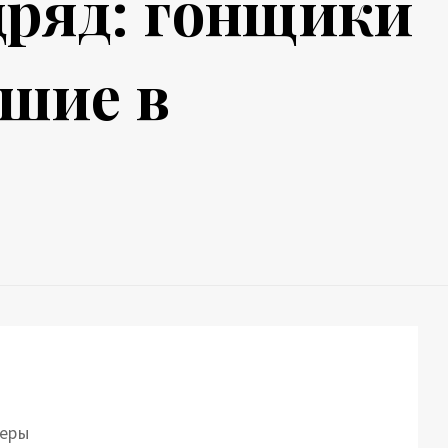
дряд: гонщики
чшие в
деры