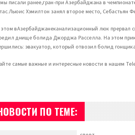
 мы писали ранее,гран-при Азербайджана в чемпиона
тас.Льюис Хэмилтон занял второе место, Себастьян 
 этом вАзербайджанеканализационный люк прервал с
редил днище болида Джорджа Расселла. На этом при
ершились: эвакуатор, который отвозил болид гонщика
айте самые важные и интересные новости в нашем Tel
НОВОСТИ ПО ТЕМЕ: