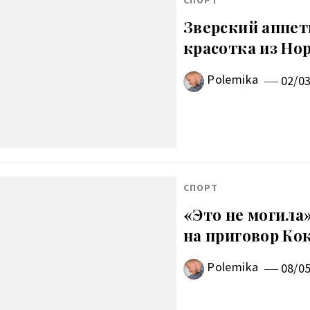
СПОРТ
Зверский аппет
красотка из Но
Polemika
02/0
СПОРТ
«Это не могила»
на приговор Ко
Polemika
08/0