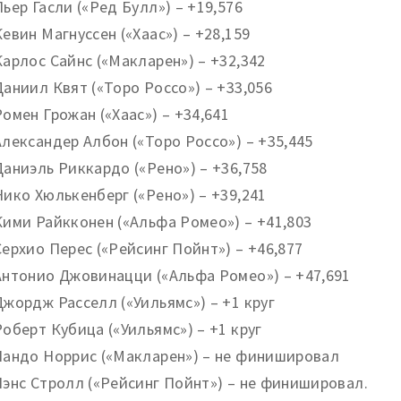
Пьер Гасли («Ред Булл») – +19,576
Кевин Магнуссен («Хаас») – +28,159
Карлос Сайнс («Макларен») – +32,342
Даниил Квят («Торо Россо») – +33,056
Ромен Грожан («Хаас») – +34,641
Александер Албон («Торо Россо») – +35,445
Даниэль Риккардо («Рено») – +36,758
Нико Хюлькенберг («Рено») – +39,241
Кими Райкконен («Альфа Ромео») – +41,803
Серхио Перес («Рейсинг Пойнт») – +46,877
Антонио Джовинацци («Альфа Ромео») – +47,691
Джордж Расселл («Уильямс») – +1 круг
Роберт Кубица («Уильямс») – +1 круг
Ландо Норрис («Макларен») – не финишировал
Лэнс Стролл («Рейсинг Пойнт») – не финишировал.