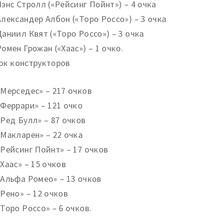
Лэнс Стролл («Рейсинг Пойнт») – 4 очка
Александер Албон («Торо Россо») – 3 очка
Даниил Квят («Торо Россо») – 3 очка
Ромен Грожан («Хаас») – 1 очко.
ок конструкторов
«Мерседес» – 217 очков
«Феррари» – 121 очко
«Ред Булл» – 87 очков
«Макларен» – 22 очка
«Рейсинг Пойнт» – 17 очков
«Хаас» – 15 очков
«Альфа Ромео» – 13 очков
«Рено» – 12 очков
«Торо Россо» – 6 очков.