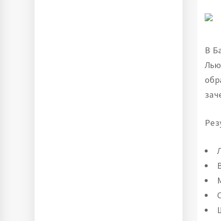
В Б
Лью
обр
зач
Рез