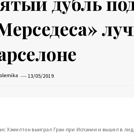
ятый дубль по
Мерседеса» лу
арселоне
olemika
13/05/2019
ис Хэмилтон выиграл Гран-при Испании и вышел в ли