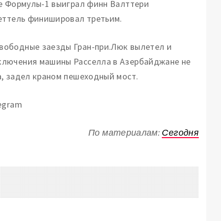
те Формулы-1 выиграл финн Валттери
Феттель финишировал третьим.
вободные заезды Гран-при.Люк вылетел и
ключения машины Расселла в Азербайджане не
, задел краном пешеходный мост.
egram
По материалам:
Сегодня