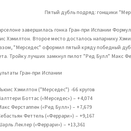
арселоне завершилась гонка Гран-при Испании Формул
ис Хэмилтон. Второе место досталось напарнику Хэми
азом, "Мерседес" оформил пятый кряду победный дубл
ета. Тройку лучших замкнул пилот "Ред Булл" Макс Фе
ультаты Гран-при Испании
Льюис Хэмилтон ("Мерседес") -66 кругов
Валттери Боттас («Мерседес») – +4,074
Макс Ферстаппен («Ред Булл») – +7,679
Себастьян Феттель («Феррари») – +9,167
Шарль Леклер («Феррари») – +13,361