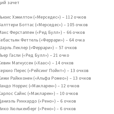
ий зачет
Льюис Хэмилтон («Мерседес») – 112 очков
Валттери Боттас («Мерседес») – 105 очков
Макс Ферстаппен («Ред Булл») – 66 очков
Себастьян Феттель («Феррари») – 64 очка
Шарль Леклер («Феррари») – 57 очков
Пьер Гасли («Ред Булл») – 21 очко
Кевин Магнуссен («Хаас») – 14 очков
Серхио Перес («Рейсинг Пойнт») – 13 очков
Кими Райкконен («Альфа Ромео») – 13 очков
Ландо Норрис («Макларен») – 12 очков
Карлос Сайнс («Макларен») – 10 очков
Даниэль Риккардо («Рено») – 6 очков
Нико Хюлькенберг («Рено») – 6 очков