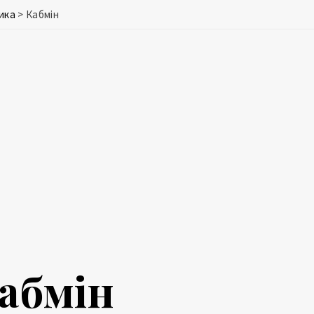
ика
>
Кабмін
абмін