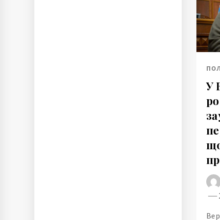
ПО
У 
ро
за
пе
що
пр
Вер