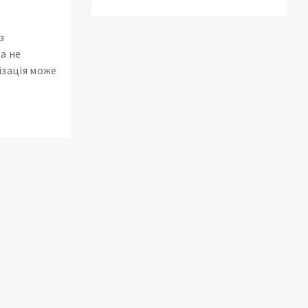
з
а не
ізація може