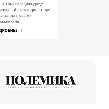
ня тому передала уряду
кликаний законопроект про
ілізацію зі своїми
важеннями.
ДРОБНЕЕ
ОЛЕМИКА
сти и главные события Украины и в мире