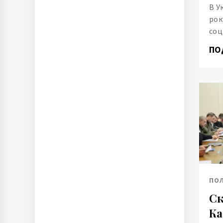
В У
рок
соц
ПО
ПО
Ск
Ка