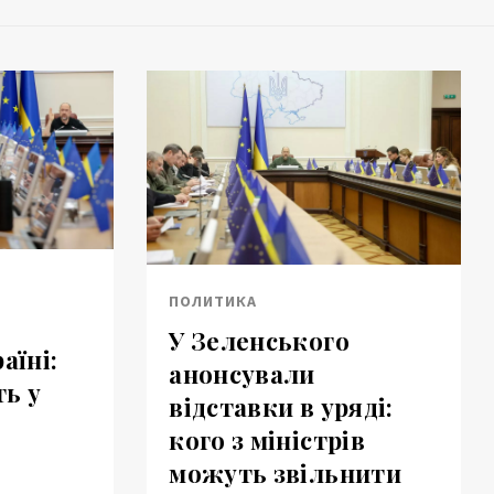
ПОЛИТИКА
У Зеленського
аїні:
анонсували
ь у
відставки в уряді:
кого з міністрів
можуть звільнити
а