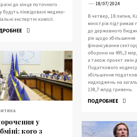
18/07/2024
країні до кінця поточного
у будуть ліквідовані медико-
В четвер, 18 липня, К
іальні експертні комісії.
міністрів підтримав 
ДРОБНЕЕ
до державного бюдже
рік щодо збільшення
фінансування сектору
оборони на 495,3 млр
а також проект змін 
Податкового кодекс
збільшення податко
надходжень на загаль
138,7 млрд гривень.
ПОДРОБНЕЕ
ЛИТИКА
орочення у
бміні: кого з