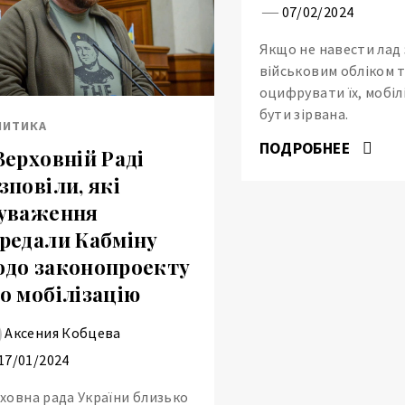
07/02/2024
Якщо не навести лад 
військовим обліком т
оцифрувати їх, мобіл
бути зірвана.
ЛИТИКА
ПОДРОБНЕЕ
Верховній Раді
зповіли, які
уваження
редали Кабміну
до законопроекту
о мобілізацію
Аксения Кобцева
17/01/2024
ховна рада України близько