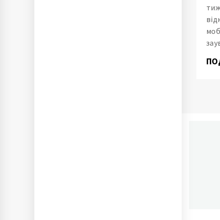
тиж
від
моб
зау
ПО
П
Ново