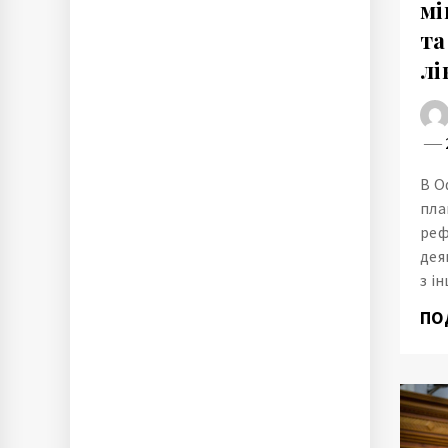
мі
та
лі
В О
пла
реф
дея
з і
ПО