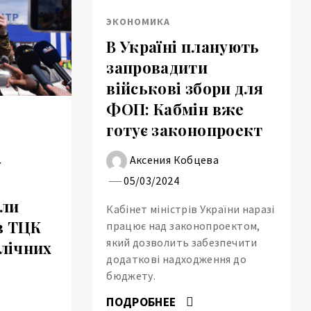
ЭКОНОМИКА
В Україні планують
запровадити
військові збори для
ФОП: Кабмін вже
готує законопроект
Аксения Кобцева
у
05/03/2024
али
Кабінет міністрів України наразі
в ТЦК
працює над законопроектом,
який дозволить забезпечити
блічних
додаткові надходження до
бюджету.
а
ПОДРОБНЕЕ