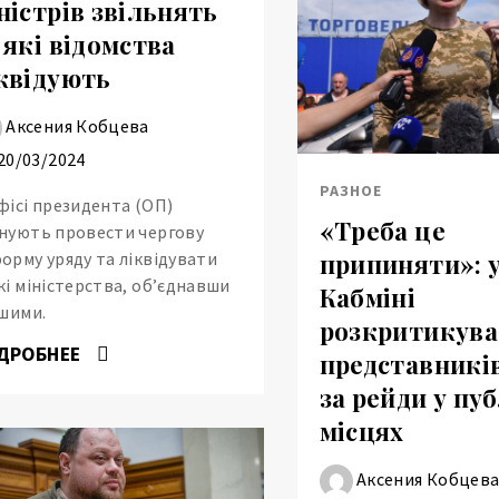
ністрів звільнять
 які відомства
квідують
Аксения Кобцева
20/03/2024
РАЗНОЕ
фісі президента (ОП)
«Треба це
нують провести чергову
припиняти»: 
орму уряду та ліквідувати
кі міністерства, об’єднавши
Кабміні
ншими.
розкритикув
ДРОБНЕЕ
представникі
за рейди у пу
місцях
Аксения Кобцев