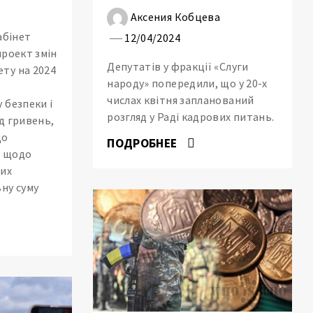
Аксения Кобцева
абінет
12/04/2024
проект змін
Депутатів у фракції «Слуги
ту на 2024
народу» попередили, що у 20-х
числах квітня запланований
 безпеки і
розгляд у Раді кадрових питань.
д гривень,
до
ПОДРОБНЕЕ
у щодо
вих
ну суму