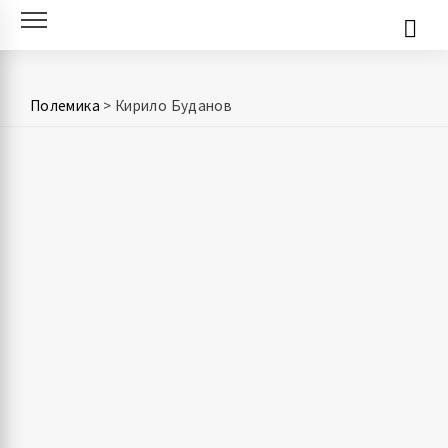
Skip
to
content
Полемика
>
Кирило Буданов