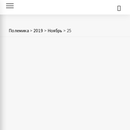
Skip
to
content
Полемика
>
2019
>
Ноябрь
>
25