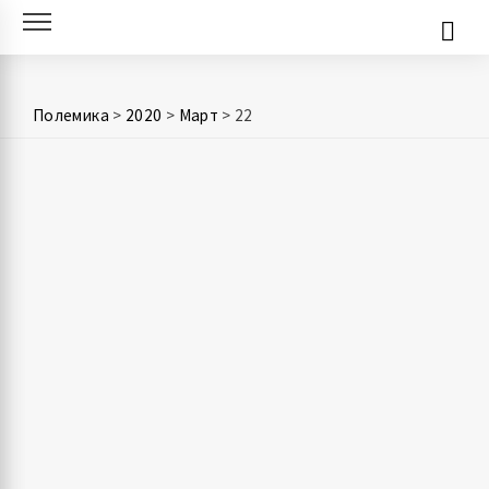
Skip
to
content
Полемика
>
2020
>
Март
>
22