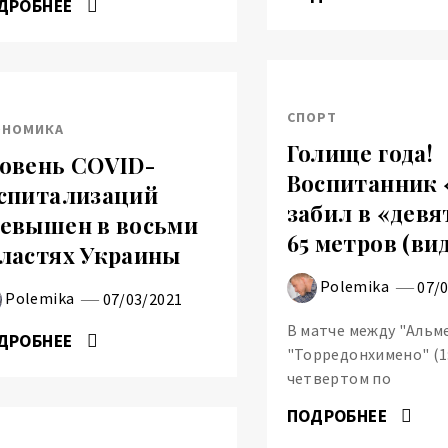
ДРОБНЕЕ
СПОРТ
ОНОМИКА
Голище года!
овень COVID-
Воспитанник
спитализаций
забил в «девя
евышен в восьми
65 метров (ви
ластях Украины
Polemika
07/
Polemika
07/03/2021
В матче между "Альм
ДРОБНЕЕ
"Торредонхимено" (1:
четвертом по
ПОДРОБНЕЕ