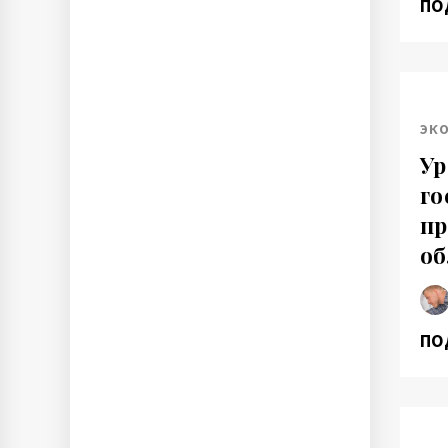
ПО
ЭК
Ур
го
пр
об
ПО