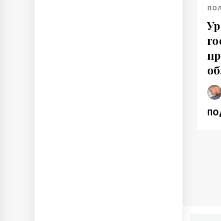
ПО
Ур
го
пр
об
ПО