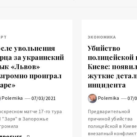
ОРТ
ЭКОНОМИКА
сле увольнения
Убийство
рца за украинский
полицейской 
ык «Львов»
Киеве: появи
згромно проиграл
жуткие детал
аре»
инцидента
Polemika
Polemika
07/03/2021
07/
оскресном матче 17-го тура
Предварительной
 "Заря" в Запорожье
причиной убийства
громила
полицейской в Киеве
внезапный конфликт