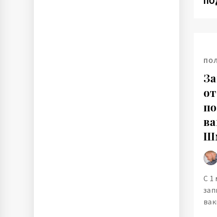
ПО
ПО
За
от
по
ва
Ш
С 1
зап
ва