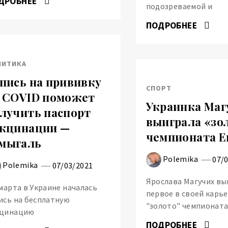
ДРОБНЕЕ
подозреваемой и
ПОДРОБНЕЕ
ЛИТИКА
пись на прививку
СПОРТ
 COVID поможет
Украинка Маг
лучить паспорт
выиграла «зо
кцинации —
чемпионата Е
мыгаль
Polemika
07/
Polemika
07/03/2021
Ярослава Магучих вы
 марта в Украине началась
первое в своей карь
ись на бесплатную
"золото" чемпионат
кцинацию
ПОДРОБНЕЕ