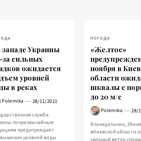
ГОДА
ПОГОДА
 западе Украины
«Желтое»
-за сильных
предупрежден
адков ожидается
ноября в Кие
дъем уровней
области ожид
ды в реках
шквалы с по
до 20 м/с
Polemika
28/11/2021
Polemika
28/
ударственная служба
аины почрезвычайным
Впонедельник, 29ноя
уациям предупреждает
вКиевской области 
вышении уровней воды
сильный ветер споры