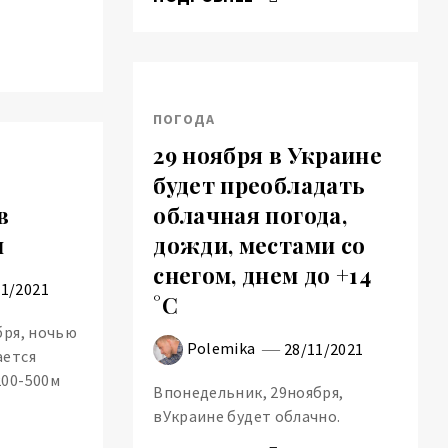
ПОГОДА
29 ноября в Украине
будет преобладать
в
облачная погода,
н
дожди, местами со
снегом, днем до +14
11/2021
°С
бря, ночью
Polemika
28/11/2021
ается
200-500м
Впонедельник, 29ноября,
вУкраине будет облачно.