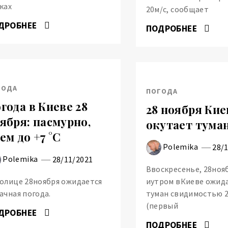
ках
20м/с, сообщает
ДРОБНЕЕ
ПОДРОБНЕЕ
ГОДА
ПОГОДА
года в Киеве 28
28 ноября Кие
ября: пасмурно,
окутает тума
ем до +7 °С
Polemika
28/
Polemika
28/11/2021
Ввоскресенье, 28ноя
олице 28ноября ожидается
иутром вКиеве ожид
ачная погода.
туман свидимостью 
(первый
ДРОБНЕЕ
ПОДРОБНЕЕ