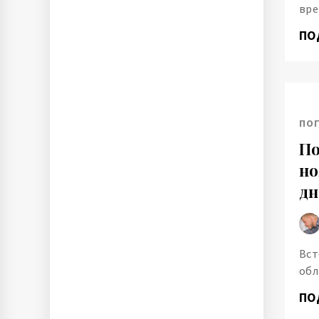
вре
ПО
ПО
По
но
дн
Вст
обл
ПО