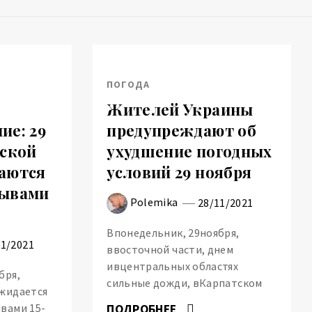
ПОГОДА
Жителей Украины
ие: 29
предупреждают об
вской
ухудшение погодных
аются
условий 29 ноября
рывами
Polemika
28/11/2021
Впонедельник, 29ноября,
11/2021
ввосточной части, днем
ивцентральных областях
бря,
сильные дожди, вКарпатском
ожидается
вами 15-
ПОДРОБНЕЕ