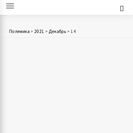
Skip
to
content
Полемика
>
2021
>
Декабрь
>
14