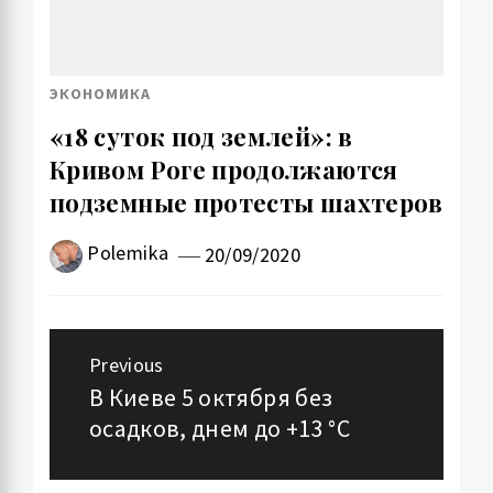
ЭКОНОМИКА
«18 суток под землей»: в
Кривом Роге продолжаются
подземные протесты шахтеров
Polemika
20/09/2020
Навигация
Previous
по
В Киеве 5 октября без
Previous
осадков, днем до +13 °С
post:
записям