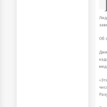
Лид
зав
Об 
Дми
кад
мед
«Эт
чис
Раз