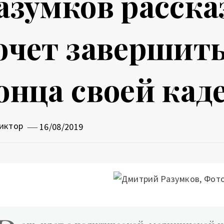
азумков расска
очет завершит
онца своей кад
иктор
16/08/2019