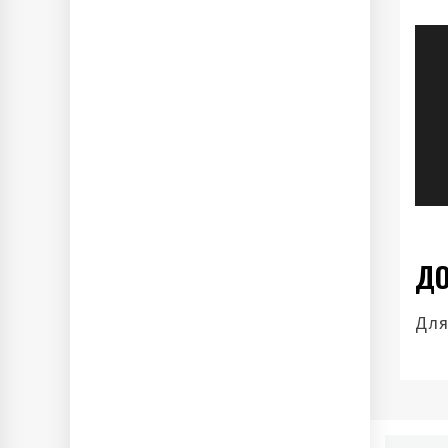
Н
п
з
ДО
Для