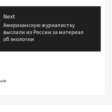
Next
Американскую журналистку
Next
выслали из России за материал
post:
об экологии
ься
.