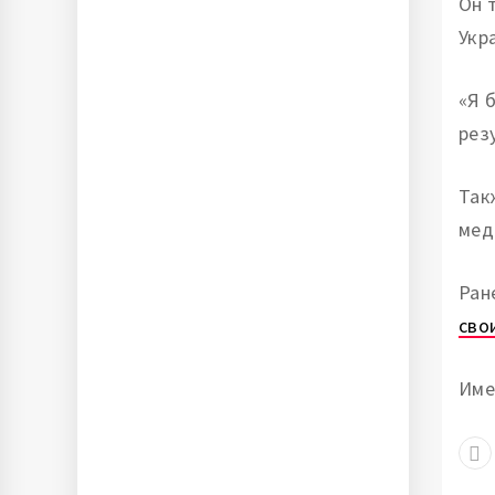
Он 
Укр
«Я 
рез
Так
мед
Ран
сво
Име