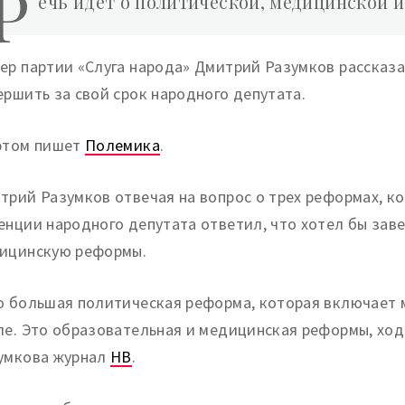
Р
ечь идет о политической, медицинской 
ер партии «Слуга народа» Дмитрий Разумков рассказа
ершить за свой срок народного депутата.
этом пишет
Полемика
.
трий Разумков отвечая на вопрос о трех реформах, к
енции народного депутата ответил, что хотел бы зав
ицинскую реформы.
о большая политическая реформа, которая включает 
ле. Это образовательная и медицинская реформы, ход
умкова журнал
НВ
.