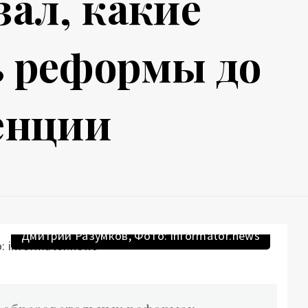
зал, какие
ь реформы до
енции
Дмитрий Разумков, Фото: informator.news