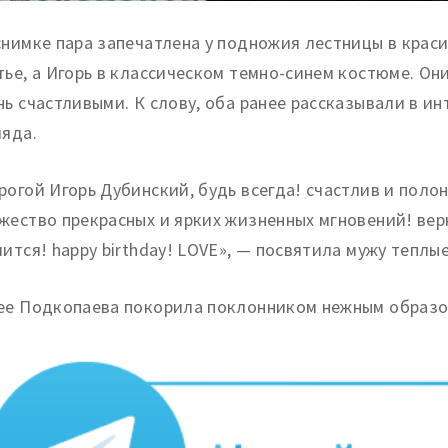
снимке пара запечатлена у подножия лестницы в крас
тье, а Игорь в классическом темно-синем костюме. Он
нь счастливыми. К слову, оба ранее рассказывали в ин
ляда.
рогой Игорь Дубинский, будь всегда! счастлив и полон
жество прекрасных и ярких жизненных мгновений! вер
чится! happy birthday! LOVE», — посвятила мужу теплы
ее Подкопаева покорила поклонником нежным образо