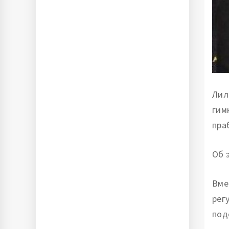
Лил
гим
пра
Об 
Вме
рег
под