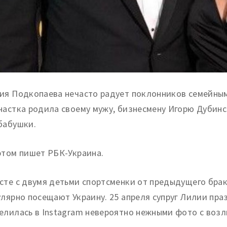
ия Подкопаева нечасто радует поклонников семейны
настка родила своему мужу, бизнесмену Игорю Дубинс
бабушки.
этом пишет РБК-Украина.
сте с двумя детьми спортсменки от предыдущего брака
улярно посещают Украину. 25 апреля супруг Лилии пра
елилась в Instagram невероятно нежными фото с воз