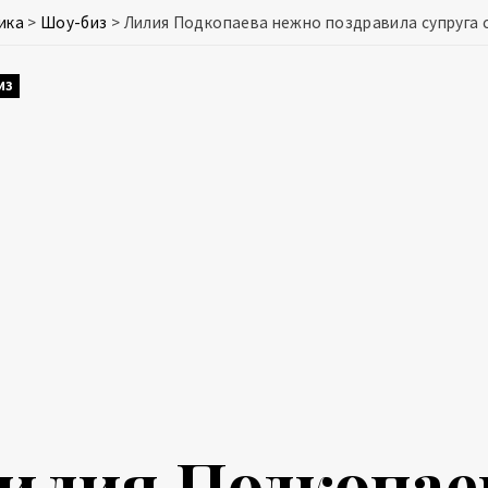
ика
>
Шоу-биз
>
Лилия Подкопаева нежно поздравила супруга 
ИЗ
илия Подкопае