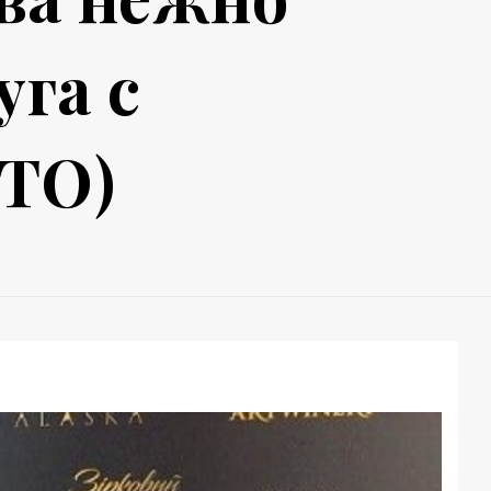
уга с
ТО)