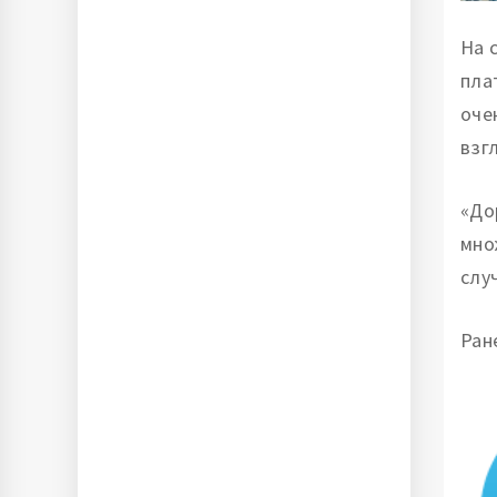
На 
пла
оче
взг
«До
мно
слу
Ран