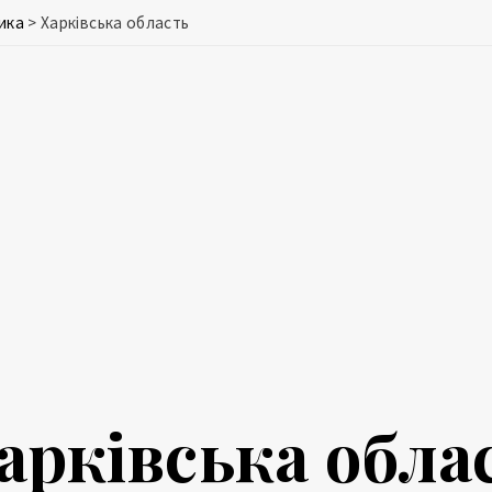
ика
>
Харківська область
арківська обла