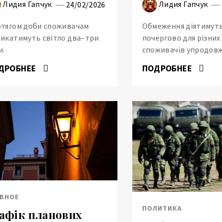
Лидия Гапчук
Лидия Гапчук
24/02/2026
тягом доби споживачам
Обмеження діятимут
икатимуть світло два–три
почергово для різних
и.
споживачів упродовж
ДРОБНЕЕ
ПОДРОБНЕЕ
АВНОЕ
ПОЛИТИКА
афік планових