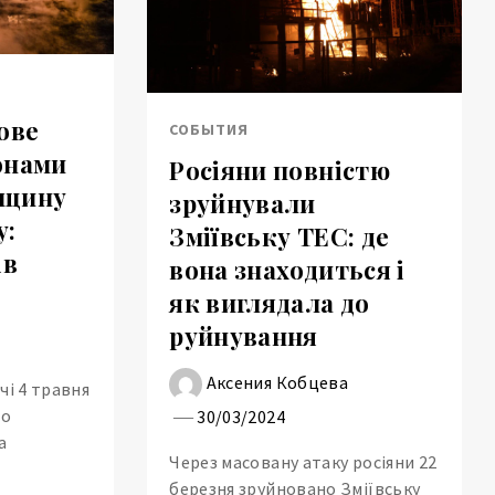
ове
СОБЫТИЯ
онами
Росіяни повністю
вщину
зруйнували
у:
Зміївську ТЕС: де
ів
вона знаходиться і
як виглядала до
а
руйнування
Аксения Кобцева
чі 4 травня
по
30/03/2024
а
Через масовану атаку росіяни 22
березня зруйновано Зміївську