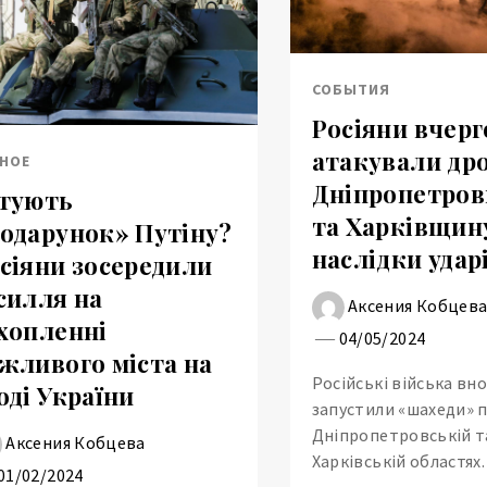
СОБЫТИЯ
Росіяни вчерг
атакували др
НОЕ
Дніпропетро
тують
та Харківщин
одарунок» Путіну?
наслідки удар
сіяни зосередили
силля на
Аксения Кобцев
хопленні
04/05/2024
жливого міста на
Російські війська вно
оді України
запустили «шахеди» 
Дніпропетровській т
Аксения Кобцева
Харківській областях.
01/02/2024