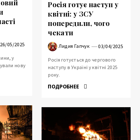
новий
Росія готує наступ у
и
квітні: у ЗСУ
ласті
попередили, чого
чекати
26/05/2025
Лидия Гапчук
03/04/2025
ини, у
Росія готується до чергового
тували нову
наступу в Україні у квітні 2025
року.
ПОДРОБНЕЕ