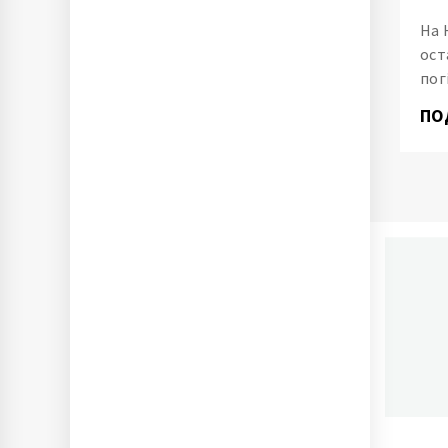
На 
ост
пог
ПО
П
Ново