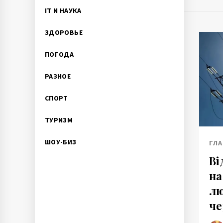
IT И НАУКА
ЗДОРОВЬЕ
ПОГОДА
РАЗНОЕ
СПОРТ
ТУРИЗМ
ШОУ-БИЗ
ГЛ
Ві
на
лю
че