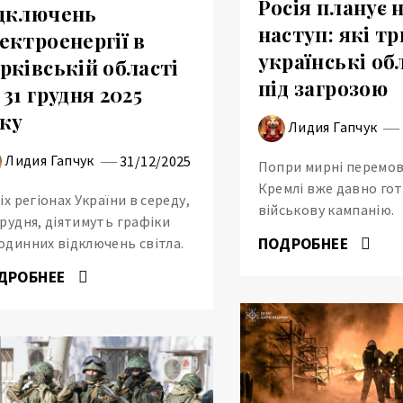
Росія планує 
дключень
наступ: які тр
ектроенергії в
українські об
рківській області
під загрозою
 31 грудня 2025
ку
Лидия Гапчук
Лидия Гапчук
31/12/2025
Попри мирні перемов
Кремлі вже давно го
сіх регіонах України в середу,
військову кампанію.
грудня, діятимуть графіки
ПОДРОБНЕЕ
одинних відключень світла.
ДРОБНЕЕ