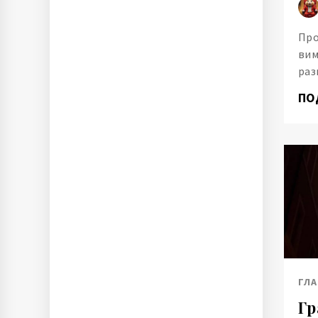
Про
вим
раз
ПО
ГЛ
Гр