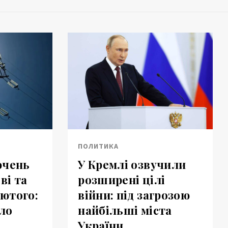
ПОЛИТИКА
ючень
У Кремлі озвучили
ві та
розширені цілі
лютого:
війни: під загрозою
тло
найбільші міста
України