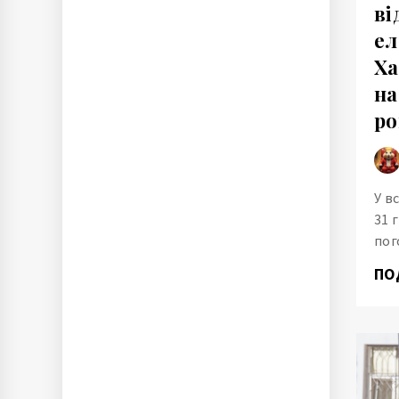
ві
ел
Ха
на
ро
У в
31 
пог
ПО