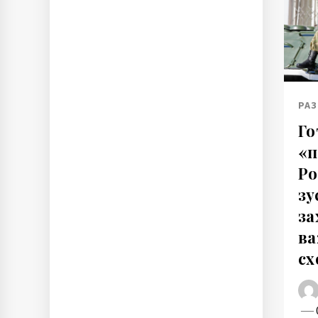
РАЗ
Го
«п
Ро
зу
за
ва
сх