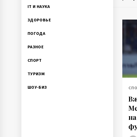
IT И НАУКА
ЗДОРОВЬЕ
ПОГОДА
РАЗНОЕ
СПОРТ
ТУРИЗМ
ШОУ-БИЗ
СП
Вж
Ме
на
фу