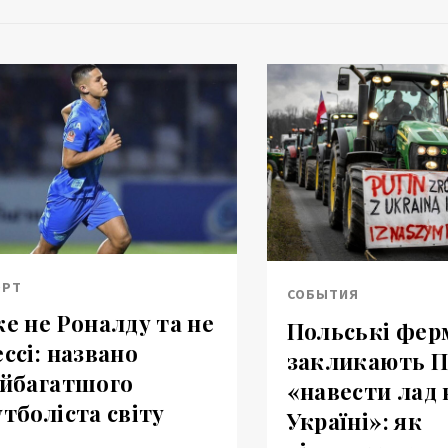
ОРТ
СОБЫТИЯ
е не Роналду та не
Польські фер
ссі: названо
закликають П
йбагатшого
«навести лад 
тболіста світу
Україні»: як