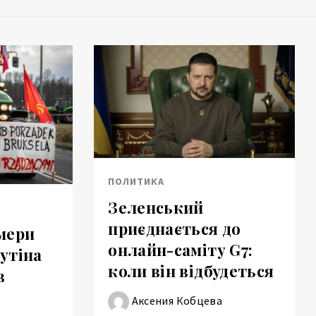
ПОЛИТИКА
Зеленський
приєднається до
мери
онлайн-саміту G7:
утіна
коли він відбудеться
в
Аксения Кобцева