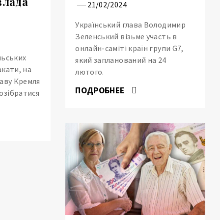
влада
21/02/2024
а
Український глава Володимир
Зеленський візьме участь в
онлайн-саміті країн групи G7,
льських
який запланований на 24
акати, на
лютого.
лаву Кремля
ПОДРОБНЕЕ
озібратися