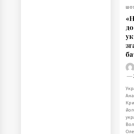
ШО
«Н
до
ук
зг
ба
Укр
Ана
Кри
йог
укр
Вол
Оле