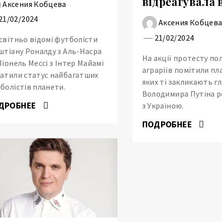
відреагувала 
Аксения Кобцева
21/02/2024
Аксения Кобцев
21/02/2024
світньо відомі футболісти
штіану Роналду з Аль-Насра
На акції протесту по
Ліонель Мессі з Інтер Майамі
аграріїв помітили пл
атили статус найбагатших
яких ті закликають г
болістів планети.
Володимира Путіна р
ДРОБНЕЕ
з Україною.
ПОДРОБНЕЕ