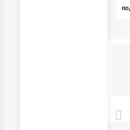
ПО
П
Ново