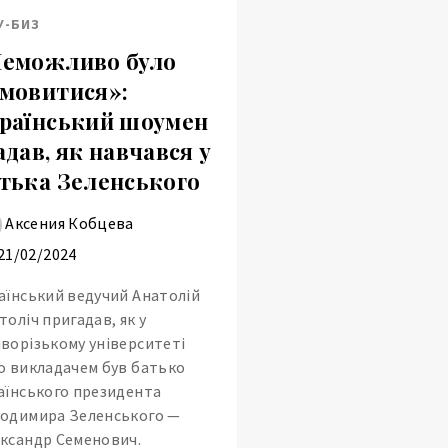
У-БИЗ
еможливо було
мовитися»:
раїнський шоумен
адав, як навчався у
тька Зеленського
Аксения Кобцева
21/02/2024
аїнський ведучий Анатолій
толіч пригадав, як у
ворізькому університеті
о викладачем був батько
аїнського президента
одимира Зеленського —
ксандр Семенович.