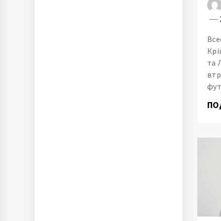
Все
Крі
та 
втр
фут
ПО