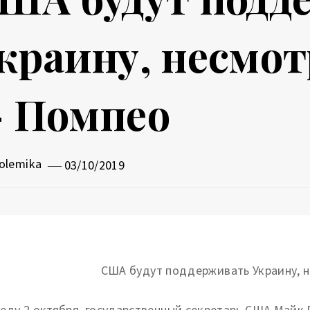
краину, несмот
 Помпео
olemika
03/10/2019
реду 2 октября, государственный секретарь США Майк