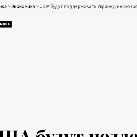
ика
>
Экономика
>
США будут поддерживать Украину, несмотря
МИКА
ША будут подд