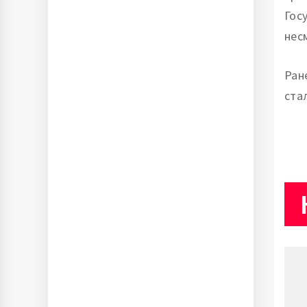
Гос
нес
Ран
ста