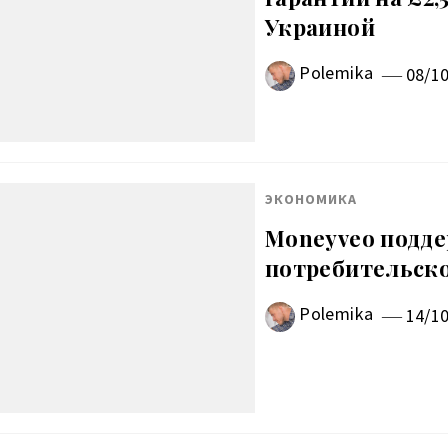
Украиной
Polemika
08/1
ЭКОНОМИКА
Moneyveo подде
потребительск
Polemika
14/1