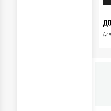
ДО
Для
П
Ново