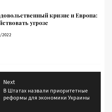
довольственный кризис и Европа:
йствовать угрозе
7/2022
Next
В Штатах назвали приоритетные
Next
реформы для экономики Украины
post: