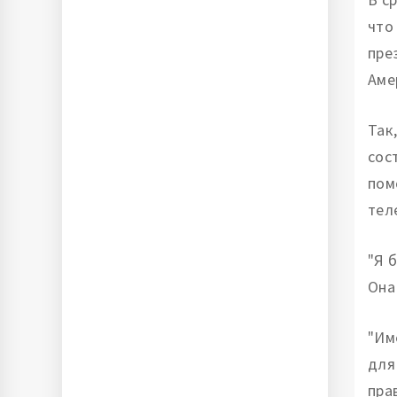
что
пре
Аме
Так
сос
пом
тел
"Я 
Она
"Им
для
пра