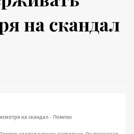
ря на скандал
 Помпео сделал важное заявление.
Он рассказал,