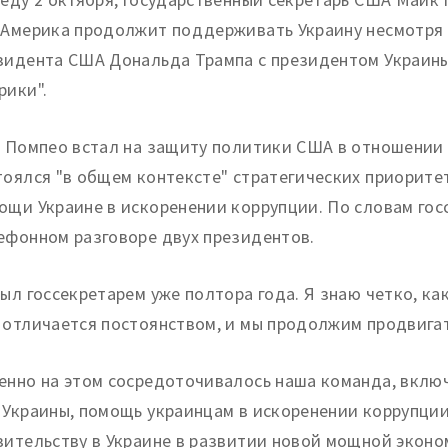
 Америка продолжит поддерживать Украину несмотря 
зидента США Дональда Трампа с президентом Украины
рики".
, Помпео встал на защиту политики США в отношении 
тоялся "в общем контексте" стратегических приорите
ощи Украине в искоренении коррупции. По словам госс
ефонном разговоре двух президентов.
был госсекретарем уже полтора года. Я знаю четко, к
 отличается постоянством, и мы продолжим продвигать
енно на этом сосредоточивалось наша команда, включ
 Украины, помощь украинцам в искоренении коррупции
вительству в Украине в развитии новой мощной экон