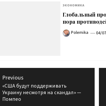
ЭКОНОМИКА
Глобальный про
пора противоде
Polemika
04/0
авигация
Previous
о
«США будут поддерживать
Previous
Украину несмотря на скандал» —
post:
аписям
Помпео