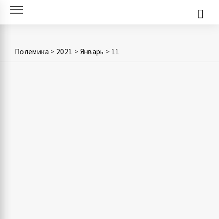
Skip
to
content
Полемика
>
2021
>
Январь
>
11